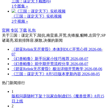
三国：谋定天下截图
(6)
1个图集 »
《三国：谋定天下》实机视频
2个视频 »
官网
专区
下载
礼包
关于
三国：谋定天下,陆抗,南蛮盾,开荒,先锋服,貂蝉,左田宁,SP
诸葛亮,双前排阵容,驱散,决偃
的新闻
《碧蓝Relink无尽黄昏》本体到DLC开荒心得
2026-08-
07
《幻兽帕鲁》新手玩家小技巧推荐
2026-08-07
《幻兽帕鲁》前中期开荒流程分享
2026-08-07
《碧蓝Relink无尽黄昏》极法详细开荒教学
2026-08-06
《三国：谋定天下》8月5日版本更新内容
2026-08-05
热门新闻排行
1
版权问题随时下架？玩家自制虚幻5《魔兽世界》8月15
日上线
2