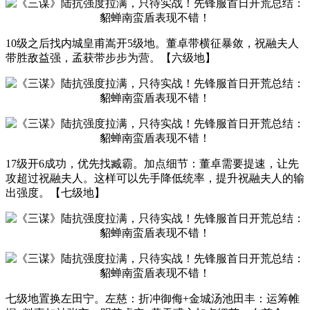
10级之后找内城皇甫嵩开5级地。董卓带横征暴敛，祝融夫人
带胜敌益强，孟获带步步为营。【六级地】
17级开6成功，优先找臧霸。加点细节：董卓需要提速，让先
攻超过祝融夫人。这样可以先手降低统率，提升祝融夫人的输
出强度。【七级地】
七级地置换左田宁。左慈：折冲御侮+金城汤池田丰：运筹帷