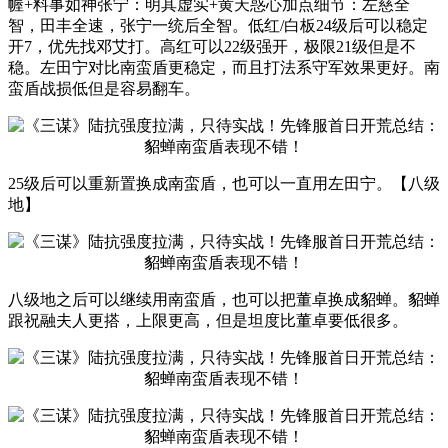
幄+料事如神张宁：明其虚实+黄天惑心加点细节：左慈全
智，田丰全速，张宁一统后全智。低红/白板24级后可以稳定
开7，优先找邓艾打。高红可以22级强开，极限21级但是不
稳。左田宁对比南蛮盾更稳定，而且打法系守军效果更好。南
蛮盾战损低但是容易翻车。
25级后可以重新置换成南蛮盾，也可以一直用左田宁。【八级
地】
八级地之后可以继续用南蛮盾，也可以把董卓换成貂蝉。貂蝉
跟祝融夫人更搭，上限更高，但是坦度比董卓要低很多。