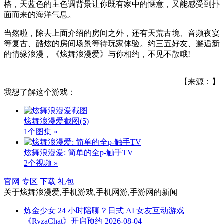
格，天蓝色的主色调背景让你既有家中的惬意，又能感受到扑
面而来的海洋气息。
当然啦，除去上面介绍的房间之外，还有天荒古境、音频夜宴
等复古、酷炫的房间场景等待玩家体验。约三五好友、邂逅新
的情缘浪漫，《炫舞浪漫爱》与你相约，不见不散哦!
【来源：】
我想了解这个游戏：
炫舞浪漫爱截图
(5)
1个图集 »
炫舞浪漫爱: 简单的全p-触手TV
2个视频 »
官网
专区
下载
礼包
关于
炫舞浪漫爱,手机游戏,手机网游,手游网
的新闻
炼金少女 24 小时陪聊？日式 AI 女友互动游戏
《RyzaChat》开启预约
2026-08-04