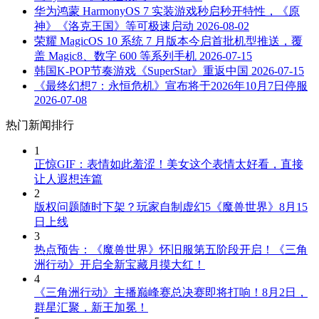
华为鸿蒙 HarmonyOS 7 实装游戏秒启秒开特性，《原
神》《洛克王国》等可极速启动
2026-08-02
荣耀 MagicOS 10 系统 7 月版本今启首批机型推送，覆
盖 Magic8、数字 600 等系列手机
2026-07-15
韩国K-POP节奏游戏《SuperStar》重返中国
2026-07-15
《最终幻想7：永恒危机》宣布将于2026年10月7日停服
2026-07-08
热门新闻排行
1
正惊GIF：表情如此羞涩！美女这个表情太好看，直接
让人遐想连篇
2
版权问题随时下架？玩家自制虚幻5《魔兽世界》8月15
日上线
3
热点预告：《魔兽世界》怀旧服第五阶段开启！《三角
洲行动》开启全新宝藏月摸大红！
4
《三角洲行动》主播巅峰赛总决赛即将打响！8月2日，
群星汇聚，新王加冕！