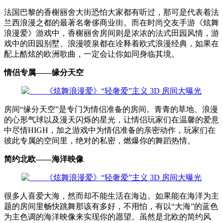
法国巴黎的香榭丽舍大街恐怕大家都有听过，那可是代表着法
兰西浪漫之都的最著名奢侈商业街。而在时尚交友手游《炫舞
浪漫爱》游戏中，香榭丽舍房间则是浓浓的法式田园风情，游
戏中的田园别墅、浪漫喷泉都在诠释着欧式浪漫经典，如果在
配上酷炫的欧洲歌曲，一定会让你如同身临其境。
情侣专属——缘分天空
房间“缘分天空”是专门为情侣准备的房间。青青的草地、浪漫
的心形气球以及漫天闪烁的星光，让情侣玩家们在温馨的爱意
中尽情HIGH，加之游戏中为情侣准备的亲密动作，玩家们在
彼此专属的空间里，绝对的私密，燃爆你的舞蹈热情。
简约北欧——海洋映像
很多人喜爱大海，然而却不能生活在海边。如果能在海洋为主
题的房间里畅快跳舞那该有多好，不用怕，有以“大海”的蓝色
为主色调的海洋映像来实现你的愿望。虽然是北欧的简约风