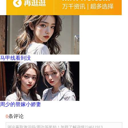
马甲线看到没
周少的替嫁小娇妻
0
条评论
评论赢取激活码/周边等奖励！加群了解详情224611913