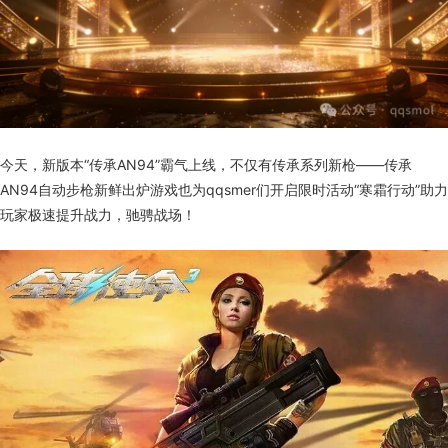
今天，新版本“传承AN94”霸气上线，不仅有传承系列新枪——传承
AN94自动步枪新鲜出炉游戏也为qqsmer们开启限时活动“寒霜行动”助力
玩家极速提升战力，驰骋战场！