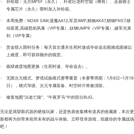
补给箱：无尽MP5F（永久）、歼星巨龙时空箱（稀有）、圣盾骑士
专属芯片（永久）限时加入补给箱。
本周免费：M249 SAW,退魔AA12,军灵AWP,精钢AK47,精钢FN57,移
动装置,高碳怒焰风暴（VIP专属）,钛钢UMP9（VIP专属）,破军光束
剑（VIP专属）
赏金猎人限时任务：每天首次通关生死时速或夺命追击困难或困难以
上难度，即可获得额外的犒赏。
炼狱难度地图更换（生死时速、夺命追击）。
无限次元模式、梦境试炼模式赛季重置（本赛季周期：1月6日~1月19
日），模式等级、次元专属装备、时空碎片将被清除。
修复地图“法老亡陵”、“午夜罗马”中的部分BUG。
无论是渴望新武器的硬核玩家，还是热衷收集稀有道具的收藏家，本次更
新都将为你带来前所未有的战斗体验。立即登录游戏，组建你的专属战场
吧！