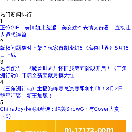
热门新闻排行
1
正惊GIF：表情如此羞涩！美女这个表情太好看，直接让
人遐想连篇
2
版权问题随时下架？玩家自制虚幻5《魔兽世界》8月15
日上线
3
热点预告：《魔兽世界》怀旧服第五阶段开启！《三角
洲行动》开启全新宝藏月摸大红！
4
《三角洲行动》主播巅峰赛总决赛即将打响！8月2日，
群星汇聚，新王加冕！
5
ChinaJoy小姐姐精选：绝美ShowGirl与Coser大赏！
（5）