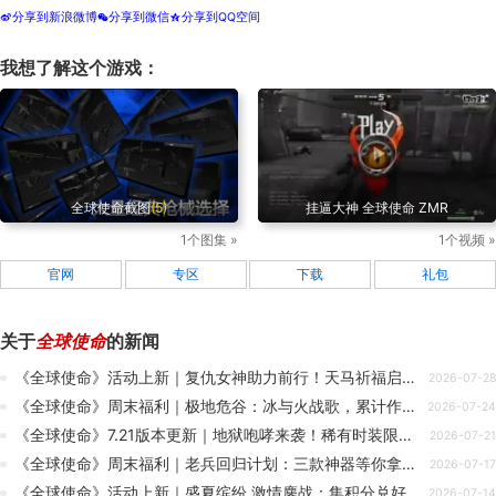
分享到新浪微博
分享到微信
分享到QQ空间
t
w
z
我想了解这个游戏：
全球使命截图
(5)
挂逼大神 全球使命 ZMR
1个图集 »
1个视频 »
官网
专区
下载
礼包
关于
全球使命
的新闻
《全球使命》活动上新｜复仇女神助力前行！天马祈福启幕，共赴神器星愿盛宴
2026-07-28
《全球使命》周末福利｜极地危谷：冰与火战歌，累计作战赢“致命、狂暴”双橙神武
2026-07-24
《全球使命》7.21版本更新｜地狱咆哮来袭！稀有时装限时返场，多重豪礼助你战力飞升！
2026-07-21
《全球使命》周末福利｜老兵回归计划：三款神器等你拿，重返国联赢四重战礼！
2026-07-17
《全球使命》活动上新｜盛夏缤纷 激情鏖战：集积分兑好礼，圣盾、闪电、百发百中三大神器放送
2026-07-14