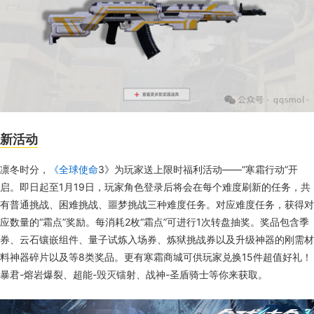
新活动
凛冬时分，
《全球使命
3》为玩家送上限时福利活动——“寒霜行动”开
启。即日起至1月19日，玩家角色登录后将会在每个难度刷新的任务，共
有普通挑战、困难挑战、噩梦挑战三种难度任务。对应难度任务，获得对
应数量的“霜点”奖励。每消耗2枚“霜点”可进行1次转盘抽奖。奖品包含季
券、云石镶嵌组件、量子试炼入场券、炼狱挑战券以及升级神器的刚需材
料神器碎片以及等8类奖品。更有寒霜商城可供玩家兑换15件超值好礼！
暴君-熔岩爆裂、超能-毁灭镭射、战神-圣盾骑士等你来获取。