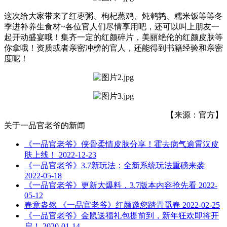
这次给大家带来了红枣粥、枸杞蒸鸡、炖鹌鹑、糯米饭等等冬
季进补养生食材~各位官人们尽情享用吧，还可以叫上朋友一
起开动盛宴哦！集齐一定的红颜碎片，美丽绝伦的红颜皮肤等
你拿哦！资质或者亲密冲榜的官人，还能得到书籍经验和亲密
度呢！
【来源：官方】
关于
一品官老爷
的新闻
《一品官老爷》侠骨柔情皮肤分享！霍去病气逾霄汉皮
肤上线！
2022-12-23
《一品官老爷》3.7新玩法：全新系统玩法重磅来袭
2022-05-18
《一品官老爷》更新大爆料，3.7版本内容抢先看
2022-
05-12
春意盎然 《一品官老爷》红颜邀您踏青觅春
2022-02-25
《一品官老爷》金鼠送福礼包提前到，新年狂欢即将开
启！
2020-01-14