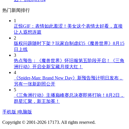
热门新闻排行
1
正惊GIF：表情如此羞涩！美女这个表情太好看，直接
让人遐想连篇
2
版权问题随时下架？玩家自制虚幻5《魔兽世界》8月15
日上线
3
热点预告：《魔兽世界》怀旧服第五阶段开启！《三角
洲行动》开启全新宝藏月摸大红！
4
《Spider-Man: Brand New Day》新预告预计明日发布，
另有一张新剧照公开
5
《三角洲行动》主播巅峰赛总决赛即将打响！8月2日，
群星汇聚，新王加冕！
手机版
|
电脑版
Copyright © 2001-2026 17173. All rights reserved.