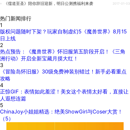
《儒道至圣》陪你辞旧迎新，明日公测携福利来袭
2017-01-03
热门新闻排行
1
版权问题随时下架？玩家自制虚幻5《魔兽世界》8月15
日上线
2
热点预告：《魔兽世界》怀旧服第五阶段开启！《三角
洲行动》开启全新宝藏月摸大红！
3
《冒险岛怀旧服》30级免费神装别错过！新手必看重点
攻略
4
正惊GIF：表情如此羞涩！美女这个表情太好看，直接让
人遐想连篇
5
ChinaJoy小姐姐精选：绝美ShowGirl与Coser大赏！
（5）