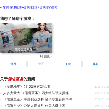
分享到新浪微博
分享到微信
分享到QQ空间
t
w
z
我想了解这个游戏：
儒道至圣截图
(10)
1个图集 »
官网
专区
下载
礼包
关于
儒道至圣
的新闻
《魔塔地牢》2月20日更新说明
2026-02-21
人多力量大 《儒道至圣》四大组队玩法揭秘
2017-01-10
《儒道至圣》手游职业选择 诸子职业百家争鸣
2017-01-09
《儒道至圣》公测火爆异常 作者入驻手游
2017-01-05