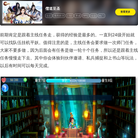
儒道至圣
查看更多
玄幻
角色扮演
2.5D
养成
RPG
社交
热门
其他
回合
道具收费
前期肯定是跟着主线任务走，获得的经验是最多的。一直到24级开始就
可以找队伍挂机平妖。值得注意的是，主线任务会要求做一次师门任务，
大家不要多做，因为后面会有任务是做一轮十个任务，所以还是跟着主线
任务慢慢走下去。其中你会体验到伙伴邀请、私兵捕捉和上书山等玩法，
以后有时间可以每天完成。