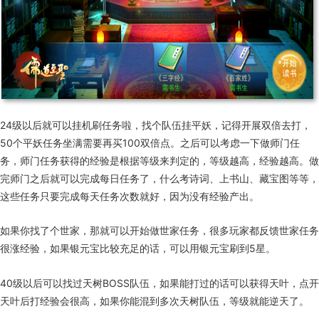
24级以后就可以挂机刷任务啦，找个队伍挂平妖，记得开展双倍去打，
50个平妖任务坐满需要再买100双倍点。之后可以考虑一下做师门任
务，师门任务获得的经验是根据等级来判定的，等级越高，经验越高。做
完师门之后就可以完成每日任务了，什么考诗词、上书山、藏宝图等等，
这些任务只要完成每天任务次数就好，因为没有经验产出。
如果你找了个世家，那就可以开始做世家任务，很多玩家都反馈世家任务
很涨经验，如果银元宝比较充足的话，可以用银元宝刷到5星。
40级以后可以找过天树BOSS队伍，如果能打过的话可以获得天叶，点开
天叶后打经验会很高，如果你能混到多次天树队伍，等级就能逆天了。