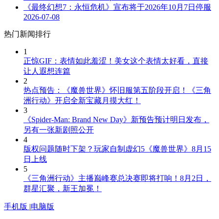
《最终幻想7：永恒危机》宣布将于2026年10月7日停服
2026-07-08
热门新闻排行
1
正惊GIF：表情如此羞涩！美女这个表情太好看，直接
让人遐想连篇
2
热点预告：《魔兽世界》怀旧服第五阶段开启！《三角
洲行动》开启全新宝藏月摸大红！
3
《Spider-Man: Brand New Day》新预告预计明日发布，
另有一张新剧照公开
4
版权问题随时下架？玩家自制虚幻5《魔兽世界》8月15
日上线
5
《三角洲行动》主播巅峰赛总决赛即将打响！8月2日，
群星汇聚，新王加冕！
手机版
|
电脑版