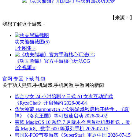
【来源：】
我想了解这个游戏：
功夫熊猫截图
(5)
1个图集 »
《功夫熊猫》官方手游核心玩法CG
1个视频 »
官网
专区
下载
礼包
关于
功夫熊猫,手机游戏,手机网游,手游网
的新闻
炼金少女 24 小时陪聊？日式 AI 女友互动游戏
《RyzaChat》开启预约
2026-08-04
华为鸿蒙 HarmonyOS 7 实装游戏秒启秒开特性，《原
神》《洛克王国》等可极速启动
2026-08-02
荣耀 MagicOS 10 系统 7 月版本今启首批机型推送，覆
盖 Magic8、数字 600 等系列手机
2026-07-15
韩国K-POP节奏游戏《SuperStar》重返中国
2026-07-15