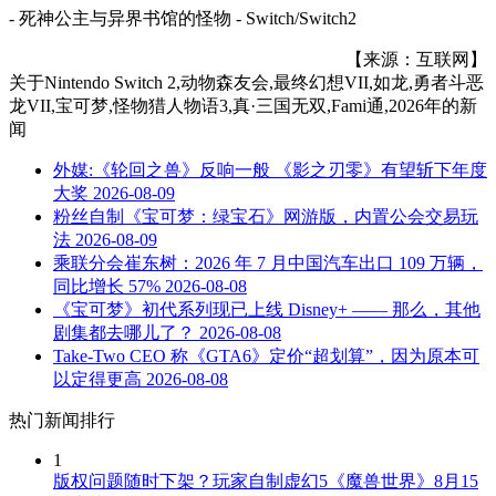
- 死神公主与异界书馆的怪物 - Switch/Switch2
【来源：互联网】
关于
Nintendo Switch 2,动物森友会,最终幻想VII,如龙,勇者斗恶
龙VII,宝可梦,怪物猎人物语3,真·三国无双,Fami通,2026年
的新
闻
外媒:《轮回之兽》反响一般 《影之刃零》有望斩下年度
大奖
2026-08-09
粉丝自制《宝可梦：绿宝石》网游版，内置公会交易玩
法
2026-08-09
乘联分会崔东树：2026 年 7 月中国汽车出口 109 万辆，
同比增长 57%
2026-08-08
《宝可梦》初代系列现已上线 Disney+ —— 那么，其他
剧集都去哪儿了？
2026-08-08
Take-Two CEO 称《GTA6》定价“超划算”，因为原本可
以定得更高
2026-08-08
热门新闻排行
1
版权问题随时下架？玩家自制虚幻5《魔兽世界》8月15