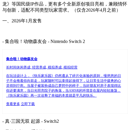
龙》等国民级IP作品，更有多个全新原创项目亮相，兼顾情怀
与创新，适配不同类型玩家需求。（仅含2026年4月之前）
一、2026年1月发售
- 集合啦！动物森友会 - Nintendo Switch 2
集合啦！动物森友会
长时间休闲养成, 经营养成, 模拟养成, 模拟经营
在玩法设计上，《快乐家乐园》仍然遵从了碎片化体验的原则，慢悠悠的日
子不会推着你向前走，玩家随时可以拿得起放得下，让日常生活中疲惫的心
灵得到疗愈。当屋子被装扮成自己梦想中的样子，当好朋友对房子表现得比
你还要满意，当日光照亮院子的角落，当AMSR的环境音在屋内轻轻激荡，
《快乐家乐园》再一次诠释了幸福的本质就是平凡的快乐。
查看更多
立即下载
- 真·三国无双 起源 - Switch2