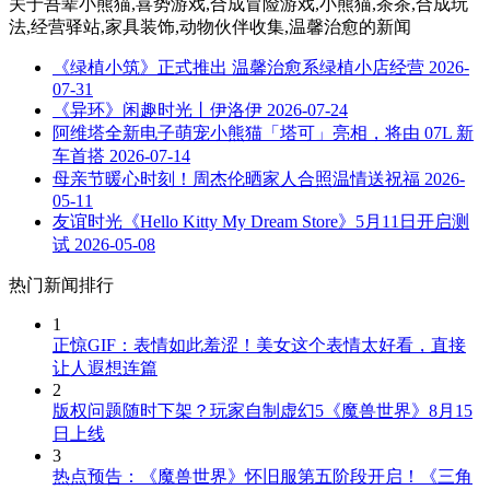
关于
吾辈小熊猫,喜势游戏,合成冒险游戏,小熊猫,茶茶,合成玩
法,经营驿站,家具装饰,动物伙伴收集,温馨治愈
的新闻
《绿植小筑》正式推出 温馨治愈系绿植小店经营
2026-
07-31
《异环》闲趣时光丨伊洛伊
2026-07-24
阿维塔全新电子萌宠小熊猫「塔可」亮相，将由 07L 新
车首搭
2026-07-14
母亲节暖心时刻！周杰伦晒家人合照温情送祝福
2026-
05-11
友谊时光《Hello Kitty My Dream Store》5月11日开启测
试
2026-05-08
热门新闻排行
1
正惊GIF：表情如此羞涩！美女这个表情太好看，直接
让人遐想连篇
2
版权问题随时下架？玩家自制虚幻5《魔兽世界》8月15
日上线
3
热点预告：《魔兽世界》怀旧服第五阶段开启！《三角