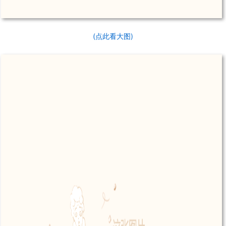
(点此看大图)