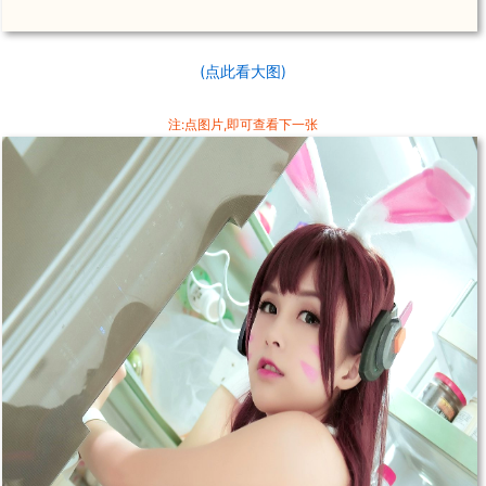
(点此看大图)
注:点图片,即可查看下一张