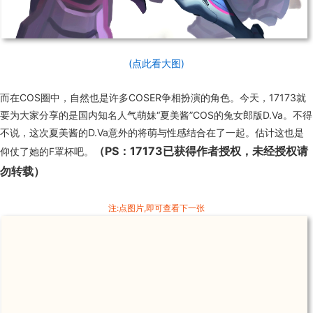
(点此看大图)
而在COS圈中，自然也是许多COSER争相扮演的角色。今天，17173就
要为大家分享的是国内知名人气萌妹“夏美酱”COS的兔女郎版D.Va。不得
不说，这次夏美酱的D.Va意外的将萌与性感结合在了一起。估计这也是
（PS：17173已获得作者授权，未经授权请
仰仗了她的F罩杯吧。
勿转载）
注:点图片,即可查看下一张