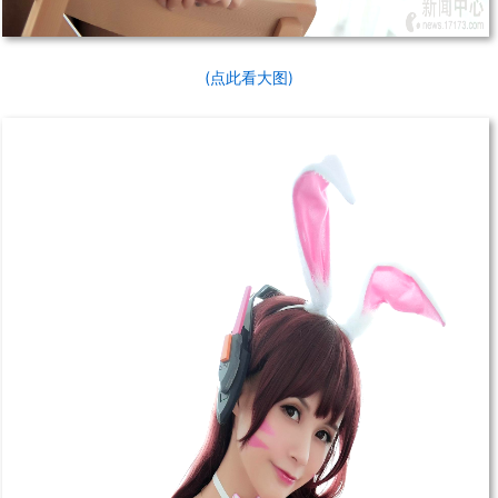
(点此看大图)