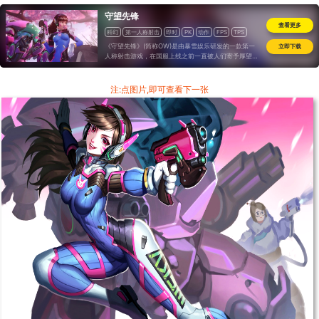
守望先锋
查看更多
科幻
第一人称射击
即时
PK
动作
FPS
TPS
竞技
射击
《守望先锋》(简称OW)是由暴雪娱乐研发的一款第一
立即下载
人称射击游戏，在国服上线之前一直被人们寄予厚望，
例如“FPS游戏终于和英雄扮演结合起来”、“手残玩家
也能杀人”之类的卖点噱头层出不穷。事实上，《守望
先
注:点图片,即可查看下一张