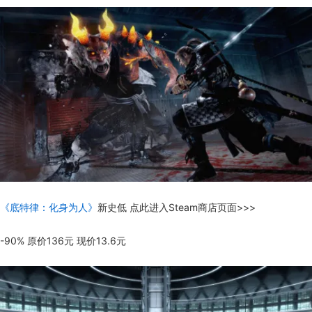
《底特律：化身为人》
新史低 点此进入Steam商店页面>>>
-90% 原价136元 现价13.6元