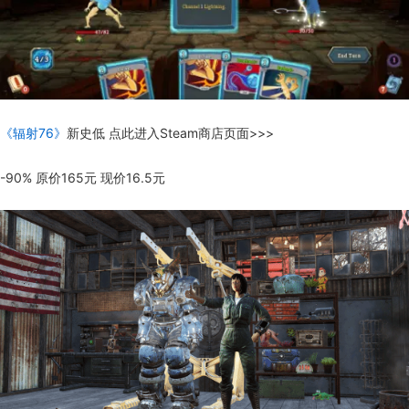
《辐射76》
新史低 点此进入Steam商店页面>>>
-90% 原价165元 现价16.5元