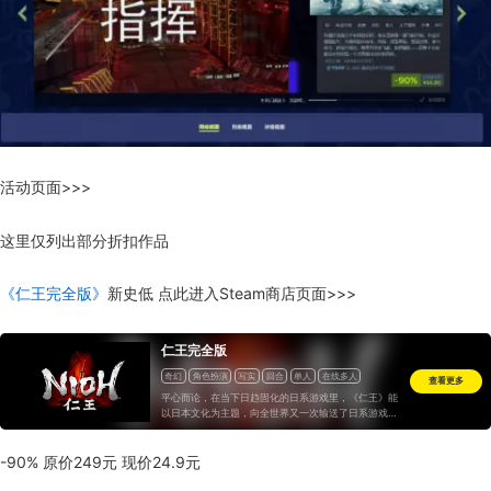
活动页面>>>
这里仅列出部分折扣作品
《仁王完全版》
新史低 点此进入Steam商店页面>>>
仁王完全版
奇幻
角色扮演
写实
回合
单人
在线多人
查看更多
在线合作
完全支持控制器
统计
一次性付费
平心而论，在当下日趋固化的日系游戏里，《仁王》能
以日本文化为主题，向全世界又一次输送了日系游戏尚
可一战的讯号，这无疑是足以铭记于青史的佳话。全球
玩家的热捧是对这一蛰伏12年佳作的最好回应。但《仁
王》并不完美，自我妥协的难度设计让神作落入佳作之
-90% 原价249元 现价24.9元
境，这并非一种贬义的苛责，而是爱的渴求。正是因为
玩家爱它，所以对其有着更高的要求。