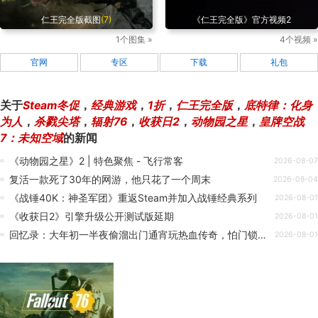
仁王完全版截图
(7)
《仁王完全版》官方视频2
1个图集 »
4个视频 »
官网
专区
下载
礼包
关于
Steam冬促
，
经典游戏
，
1折
，
仁王完全版
，
底特律：化身
为人
，
杀戮尖塔
，
辐射76
，
收获日2
，
动物园之星
，
皇牌空战
7：未知空域
的新闻
《动物园之星》2 | 特色聚焦 - 飞行常客
2026-08-07
复活一款死了30年的网游，他只花了一个周末
2026-08-04
《战锤40K：神圣军团》重返Steam并加入战锤经典系列
2026-08-01
《收获日2》引擎升级公开测试版延期
2026-08-01
回忆录：大年初一半夜偷溜出门通宵玩热血传奇，怕门锁死用纸皮挡门缝！
2026-08-01