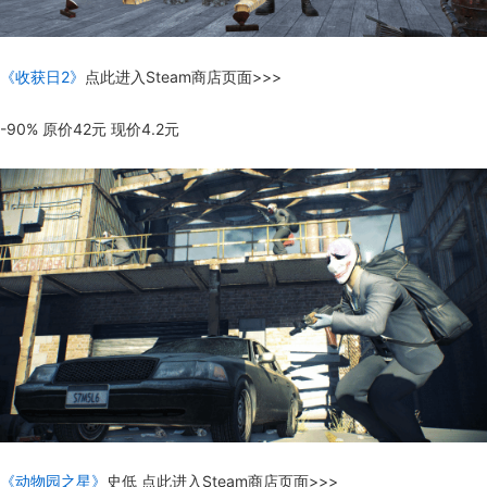
《收获日2》
点此进入Steam商店页面>>>
-90% 原价42元 现价4.2元
《动物园之星》
史低 点此进入Steam商店页面>>>