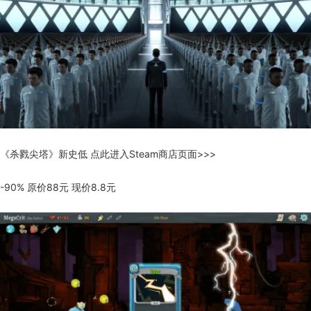
《杀戮尖塔》新史低 点此进入Steam商店页面>>>
-90% 原价88元 现价8.8元