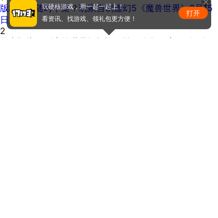
版权问题随时下架？玩家自制虚幻5《魔兽世界》8月15
玩硬核游戏，用一起一起上！
打开
日上线
看资讯、找游戏、领礼包更方便！
2
热点预告：《魔兽世界》怀旧服第五阶段开启！《三角
洲行动》开启全新宝藏月摸大红！
3
《冒险岛怀旧服》30级免费神装别错过！新手必看重点
攻略
4
正惊GIF：表情如此羞涩！美女这个表情太好看，直接让
人遐想连篇
5
ChinaJoy小姐姐精选：绝美ShowGirl与Coser大赏！
（5）