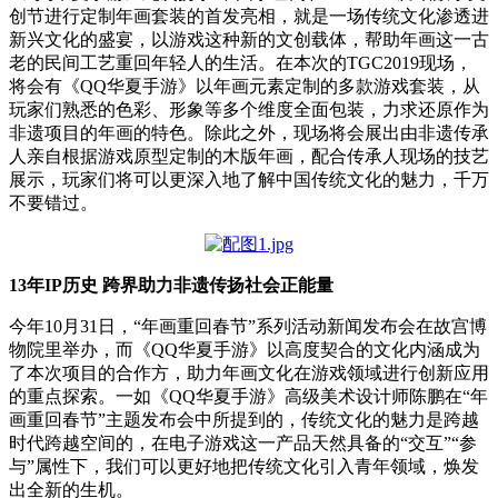
创节进行定制年画套装的首发亮相，就是一场传统文化渗透进
新兴文化的盛宴，以游戏这种新的文创载体，帮助年画这一古
老的民间工艺重回年轻人的生活。在本次的TGC2019现场，
将会有《QQ华夏手游》以年画元素定制的多款游戏套装，从
玩家们熟悉的色彩、形象等多个维度全面包装，力求还原作为
非遗项目的年画的特色。除此之外，现场将会展出由非遗传承
人亲自根据游戏原型定制的木版年画，配合传承人现场的技艺
展示，玩家们将可以更深入地了解中国传统文化的魅力，千万
不要错过。
13年IP历史 跨界助力非遗传扬社会正能量
今年10月31日，“年画重回春节”系列活动新闻发布会在故宫博
物院里举办，而《QQ华夏手游》以高度契合的文化内涵成为
了本次项目的合作方，助力年画文化在游戏领域进行创新应用
的重点探索。一如《QQ华夏手游》高级美术设计师陈鹏在“年
画重回春节”主题发布会中所提到的，传统文化的魅力是跨越
时代跨越空间的，在电子游戏这一产品天然具备的“交互”“参
与”属性下，我们可以更好地把传统文化引入青年领域，焕发
出全新的生机。