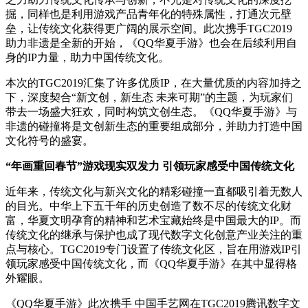
掘，同样也是利用游戏产品青年化的特殊属性，打通次元壁
垒，让传统文化获得更广阔的展示空间。此次携手TGC2019
助力非遗是全新的开始，《QQ华夏手游》也会在后续利用自
身的IP力量，助力中国传统文化。
本次的TGC2019汇集了许多优质IP，在大量优质的内容加持之
下，深度契合“新文创，新生态 未来可期”的主题，为玩家们
带去一场盛大狂欢，同时构筑文创生态。《QQ华夏手游》与
非遗的碰撞将是文创新生态的重要组成部分，并助力打造中国
文化符号的盛宴。
“年画重回春节”游戏现实双发力 引领玩家感受中国传统文化
近年来，传统文化与新兴文化的精彩碰撞一直都吸引着无数人
的目光。中华上下五千年的历史创造了数不尽的传统文化财
富，华夏文明孕育的精神和艺术宝藏始终是中国最大的IP。而
传统文化的继承与保护也成了现代数字文化创意产业关注的重
点与核心。TGC2019专门设置了传统文化区，旨在用游戏IP引
领玩家感受中国传统文化，而《QQ华夏手游》在其中显得格
外耀眼。
《QQ华夏手游》此次携手 中国手艺网在TGC2019腾讯数字文