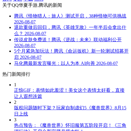
关于
QQ华夏手游,腾讯
的新闻
腾讯《怪物猎人：旅人》测试开启，38种怪物可供挑战
2026-08-07
退款重做后回归，腾讯《英雄无敌》一年半后会拿出什
么？
2026-08-07
传说皮肤免费送！腾讯《逆战：未来》联动福利公开
2026-08-07
5个月紧急加玩法！腾讯《命运扳机》新一轮测试招募开
启
2026-08-07
马化腾最新发言曝光：以人为本 AI向善
2026-08-07
热门新闻排行
1
正惊GIF：表情如此羞涩！美女这个表情太好看，直接
让人遐想连篇
2
版权问题随时下架？玩家自制虚幻5《魔兽世界》8月15
日上线
3
热点预告：《魔兽世界》怀旧服第五阶段开启！《三角