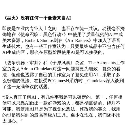
《巫火》没有任何一个像素来自AI
即便是在业内专业人士之间，也不存在统一共识。动视毫不掩
饰地在《使命召唤：黑色行动7》中使用了质量低劣的AI生成
美术资源，Embark Studios则在《Arc Raiders》中加入了语音
生成技术。也有一些工作室认为，只要最终成品中不包含任何
AI生成内容，那么在原型阶段使用AI是可以接受的。
《战争机器：审判》和《子弹风暴》总监、The Astronauts工作
室负责人Adrian Chmielarz对这一问题持更为细致、复杂的看
法，但他也透露了自己的工作室为了避免使用AI，采取了多
么极端的做法。在接受PCGamesN采访时，Chmielarz深入谈到
了这一充满争议的话题。
“没人真正了解AI，有几件事我是可以确定的。第一，任何相
信可以只靠AI做出一款好游戏的人，都是彻底错的。绝对不
可能。我使用AI只是为了视觉化想法、修改我的英文，我用
的也是我买到的最高等级AI工具。至少在现在，我们还不用
太担心。”