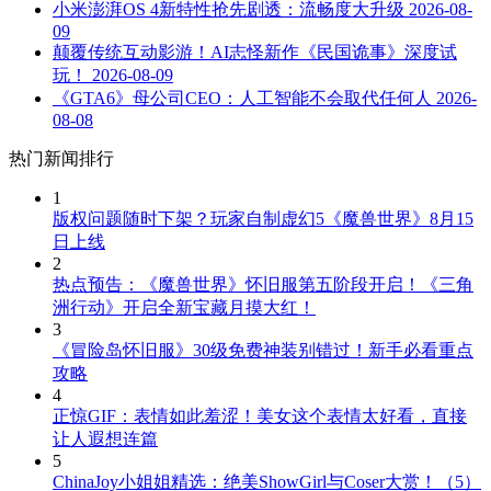
小米澎湃OS 4新特性抢先剧透：流畅度大升级
2026-08-
09
颠覆传统互动影游！AI志怪新作《民国诡事》深度试
玩！
2026-08-09
《GTA6》母公司CEO：人工智能不会取代任何人
2026-
08-08
热门新闻排行
1
版权问题随时下架？玩家自制虚幻5《魔兽世界》8月15
日上线
2
热点预告：《魔兽世界》怀旧服第五阶段开启！《三角
洲行动》开启全新宝藏月摸大红！
3
《冒险岛怀旧服》30级免费神装别错过！新手必看重点
攻略
4
正惊GIF：表情如此羞涩！美女这个表情太好看，直接
让人遐想连篇
5
ChinaJoy小姐姐精选：绝美ShowGirl与Coser大赏！（5）