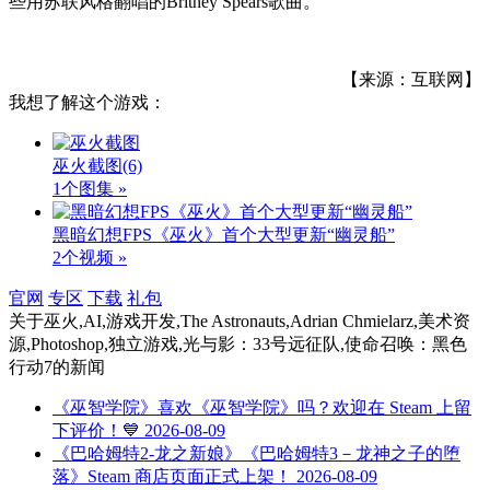
些用苏联风格翻唱的Britney Spears歌曲。
【来源：互联网】
我想了解这个游戏：
巫火截图
(6)
1个图集 »
黑暗幻想FPS《巫火》首个大型更新“幽灵船”
2个视频 »
官网
专区
下载
礼包
关于
巫火,AI,游戏开发,The Astronauts,Adrian Chmielarz,美术资
源,Photoshop,独立游戏,光与影：33号远征队,使命召唤：黑色
行动7
的新闻
《巫智学院》喜欢《巫智学院》吗？欢迎在 Steam 上留
下评价！💙
2026-08-09
《巴哈姆特2-龙之新娘》《巴哈姆特3－龙神之子的堕
落》Steam 商店页面正式上架！
2026-08-09