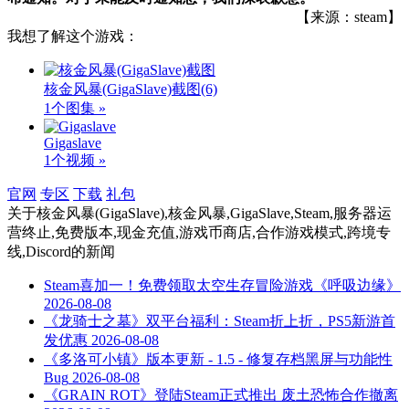
【来源：steam】
我想了解这个游戏：
核金风暴(GigaSlave)截图
(6)
1个图集 »
Gigaslave
1个视频 »
官网
专区
下载
礼包
关于
核金风暴(GigaSlave),核金风暴,GigaSlave,Steam,服务器运
营终止,免费版本,现金充值,游戏币商店,合作游戏模式,跨境专
线,Discord
的新闻
Steam喜加一！免费领取太空生存冒险游戏《呼吸边缘》
2026-08-08
《龙骑士之墓》双平台福利：Steam折上折，PS5新游首
发优惠
2026-08-08
《多洛可小镇》版本更新 - 1.5 - 修复存档黑屏与功能性
Bug
2026-08-08
《GRAIN ROT》登陆Steam正式推出 废土恐怖合作撤离