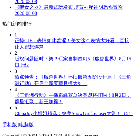
2026-08-08
《喂食之器》最新试玩发布 培育神秘神明恐怖冒险
2026-08-08
热门新闻排行
1
正惊GIF：表情如此羞涩！美女这个表情太好看，直接
让人遐想连篇
2
版权问题随时下架？玩家自制虚幻5《魔兽世界》8月15
日上线
3
热点预告：《魔兽世界》怀旧服第五阶段开启！《三角
洲行动》开启全新宝藏月摸大红！
4
《三角洲行动》主播巅峰赛总决赛即将打响！8月2日，
群星汇聚，新王加冕！
5
ChinaJoy小姐姐精选：绝美ShowGirl与Coser大赏！（5）
手机版
|
电脑版
Copyright © 2001-2026 17173. All rights reserved.