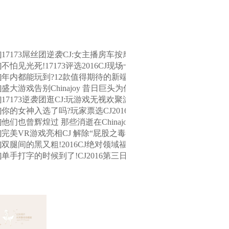
naJoy独家策划
]
17173屌丝团逆袭CJ:女主播房车按摩 与SG共…
]
不怕见光死!17173评选2016CJ现场十大靓丽SG…
03]年内都能玩到?12款值得期待的新端游盘点
]
盛大游戏告别Chinajoy 昔日巨头为何辉煌不…
]
17173逆袭团逛CJ:玩游戏无视欢聚游戏SG递套…
]
你的女神入选了吗?玩家票选CJ2016十大最美S…
]
他们也曾辉煌过 那些消逝在Chinajoy的游戏…
01]完美VR游戏亮相CJ 解除“屁股之毒”就靠它
]
双腿间的黑又粗!2016CJ绝对领域福利第三弹 …
]
单手打字的时候到了!CJ2016第三日满分妹子…
 ShowGirl焦聚