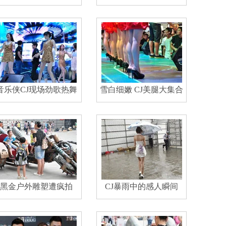
音乐侠CJ现场劲歌热舞
雪白细嫩 CJ美腿大集合
黑金户外雕塑遭疯拍
CJ暴雨中的感人瞬间