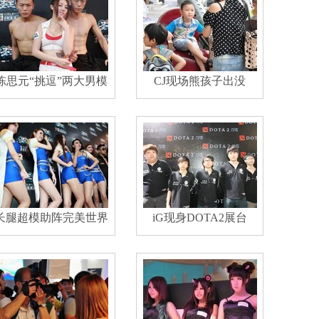
陈思元“挑逗”两大男模
CJ现场熊孩子出没
长腿超模助阵完美世界
iG现身DOTA2展台