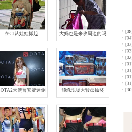
Chi
[08
在CJ从娃娃抓起
大妈也是来收周边的吗
[04
[
[03
[02
[01
[01
[
[31
[30
DOTA2天使曹安娜迷倒
狼蛛现场大转盘抽奖
众生
2013