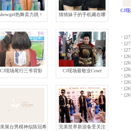
CJ
showgirl热舞卖力跳！
猜猜妹子的手机藏在哪
强档
[
[
[
[26
[
[
CJ现场尾行三爷背影
CJ现场最敬业Coser
[
[
[
[
完美展台男模神似陈冠希
完美世界新游备受关注