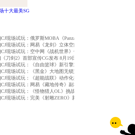
现场十大最美SG
新游新闻
27]CJ现场试玩：俄罗斯MOBA《Panzar》试玩
27]CJ现场试玩：网易《龙剑》立体空间副本
27]CJ现场试玩：空中网《战机世界》体验
]
《刀剑2》首部宣传CG发布 8月19日不删档测…
26]CJ现场试玩：《自由篮球》新引擎对战体验
26]CJ现场试玩：《黑金》大地图无锁定战斗
26]CJ现场试玩：《超能战联》动作化推塔体验
26]CJ现场试玩：网易《藏地传奇》副本体验
26]CJ现场试玩：《怪物猎人OL》挑战雌火龙
26]CJ现场试玩：完美《射雕ZERO》新职业丐帮