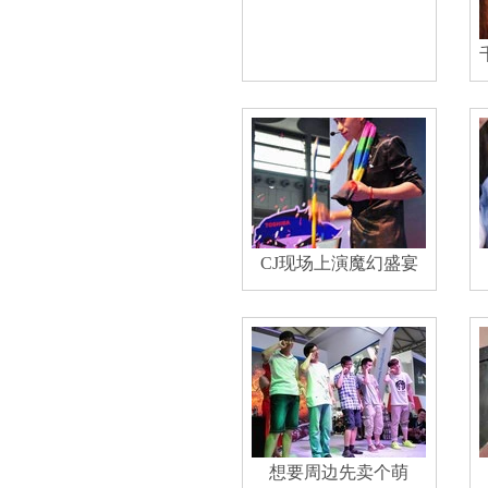
CJ现场上演魔幻盛宴
想要周边先卖个萌