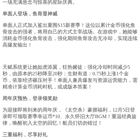
一场充满悬念与惊喜的星际庆典。
单面人登场，鱼骨显神威
单面人正式加入鲨出重围S15新赛季！这位以累计金币强化鱼
骨攻击的强者，将用自己的方式主宰战场。在游戏中，她能够
消耗金币强化鱼骨攻击，强化期间鱼骨攻击无冷却，实现连续
高爆发输出！
天赋系统更让她如虎添翼，狂热赌徒：强化冷却时间减少5
秒，由原本的25秒降至20秒；生财有道：0.75秒上涨1个金
币，依靠经济碾压对手！单面人兼具爆发与资源运营能力，需
精准计算金币消耗时机，或成版本答案！
周年庆预热，登录领奖励
为迎接即将到来的周年庆，《太空杀》豪掷福利，12月5日登
录即可领取赛季幸运币*10、永久怀旧大厅BGM！重温经典旋
律，唤醒初入太空的回忆！船员们切勿错过！
三重福利，尽享好礼