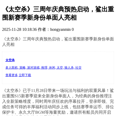
《太空杀》三周年庆典预热启动，鲨出重
围新赛季新身份单面人亮相
2025-11-28 10:18:36
作者：hongyanmin
0
《太空杀》三周年庆典预热启动，鲨出重围新赛季新身份单面
人亮相
太空杀
多人联机, 策略, 派对游戏, 推理, 休闲, 太空, 狼人杀, 社交
查看更多
立即下载
《太空杀》已于11月28日带来一场玩法与福利的双重风暴！鲨
出重围S15新赛季迎来全新身份单面人，为经典的身份推理注
入全新策略维度，同时周年庆狂欢的序幕拉开，登录即领、完
成任务可得的丰厚福利活动同步上线，包括赛季幸运币、排位
保护卡、永久大厅BGM等海量奖励，邀请所有船员共同开启