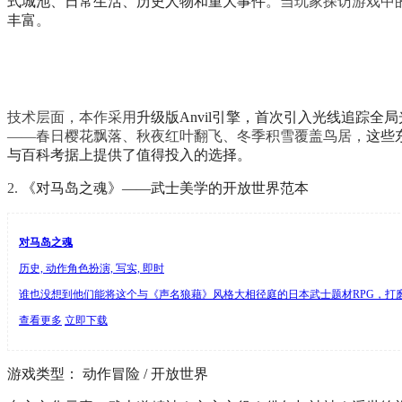
式城池、日常生活、历史人物和重大事件
。当玩家探访游戏中
丰富
。
技术层面，本作采用
升级版Anvil引擎，首次引入光线追踪全
——春日樱花飘落、秋夜红叶翻飞、冬季积雪覆盖鸟居，
这些
与百科考据上提供了值得投入的选择。
2.
《对马岛之魂》——武士美学的开放世界范本
对马岛之魂
历史, 动作角色扮演, 写实, 即时
谁也没想到他们能将这个与《声名狼藉》风格大相径庭的日本武士题材RPG，打
查看更多
立即下载
游戏类型： 动作冒险 / 开放世界