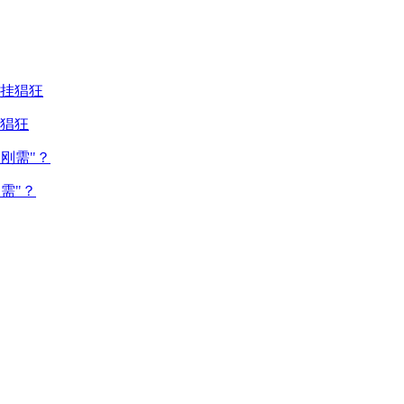
猖狂
需"？