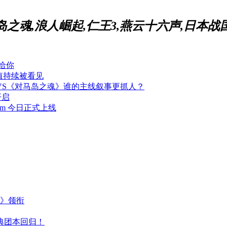
岛之魂,浪人崛起,仁王3,燕云十六声,日本战国
给你
值持续被看见
VS《对马岛之魂》谁的主线叙事更抓人？
开启
am 今日正式上线
主》领衔
典团本回归！