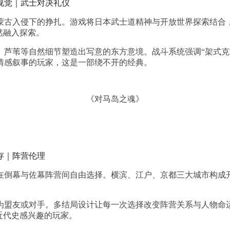
视觉｜武士对决礼仪
在蒙古入侵下的挣扎。游戏将日本武士道精神与开放世界探索结合，
然融入探索。
芦苇等自然细节塑造出写意的东方意境。战斗系统强调“架式克制”
情感叙事的玩家，这是一部绕不开的经典。
《对马岛之魂》
存｜阵营伦理
，在倒幕与佐幕阵营间自由选择。横滨、江户、京都三大城市构
为盟友或对手。多结局设计让每一次选择改变阵营关系与人物命
近代史感兴趣的玩家。