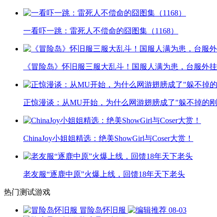
一看吓一跳：雷死人不偿命的囧图集（1168）
《冒险岛》怀旧服三服大乱斗！国服人满为患，台服外挂
正惊漫谈：从MU开始，为什么网游翅膀成了"躲不掉的刚
ChinaJoy小姐姐精选：绝美ShowGirl与Coser大赏！
老友服“逐鹿中原”火爆上线，回馈18年天下老头
热门测试游戏
冒险岛怀旧服
08-03