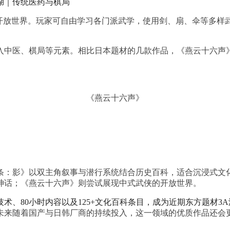
湖｜传统医药与棋局
开放世界。玩家可自由学
习
各门派武学，使用剑、扇、伞等多样
入中医、棋局等元素。相比日本题材的几款作品，《燕云十六声》
《燕云十六声》
条：影》以双主角叙事与潜行系统结合历史百科，适合沉浸式文
神话；《燕云十六声》则尝试展现中式武侠的开放世界。
术、80小时内容以及125+文化百科条目，成为近期东方题材3
未来随着国产与日韩厂商的持续投入，这一领域的优质作品还会