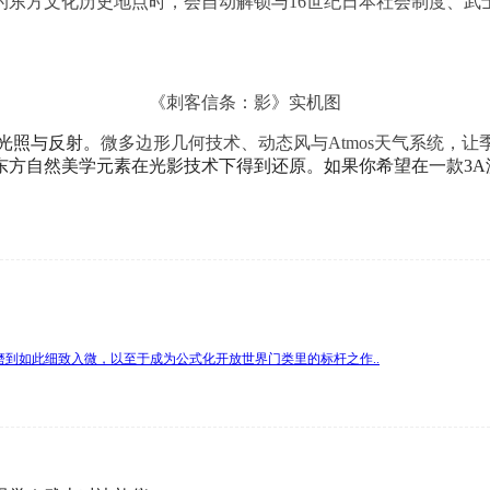
的东方文化历史地点时，会自动解锁与16世纪日本社会制度、武
《刺客信条：影》实机图
局光照与反射。
微多边形几何技术、动态风与Atmos天气系统，
东方自然美学元素在光影技术下得到还原。如果你希望在一款3A
磨到如此细致入微，以至于成为公式化开放世界门类里的标杆之作..