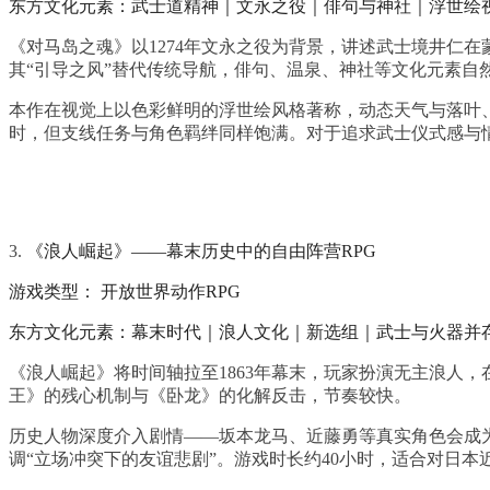
东方文化元素：武士道精神｜文永之役｜俳句与神社｜浮世绘
《对马岛之魂》以1274年文永之役为背景，讲述武士境井仁
其“引导之风”替代传统导航，俳句、温泉、神社等文化元素自
本作在视觉上以色彩鲜明的浮世绘风格著称，动态天气与落叶、
时，但支线任务与角色羁绊同样饱满。对于追求武士仪式感与
3.
《浪人崛起》——幕末历史中的自由阵营RPG
游戏类型： 开放世界动作RPG
东方文化元素：幕末时代｜浪人文化｜新选组｜武士与火器并
《浪人崛起》将时间轴拉至1863年幕末，玩家扮演无主浪人
王》的残心机制与《卧龙》的化解反击，节奏较快。
历史人物深度介入剧情——坂本龙马、近藤勇等真实角色会成
调“立场冲突下的友谊悲剧”。游戏时长约40小时，适合对日本