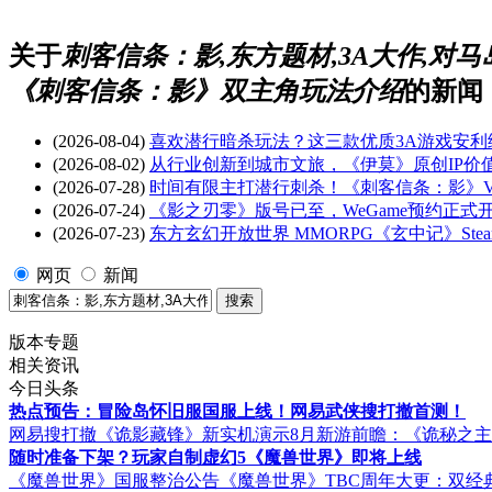
关于
刺客信条：影,东方题材,3A大作,对马
《刺客信条：影》双主角玩法介绍
的新闻
(2026-08-04)
喜欢潜行暗杀玩法？这三款优质3A游戏安利
(2026-08-02)
从行业创新到城市文旅，《伊莫》原创IP价
(2026-07-28)
时间有限主打潜行刺杀！《刺客信条：影》
(2026-07-24)
《影之刃零》版号已至，WeGame预约正式
(2026-07-23)
东方玄幻开放世界 MMORPG《玄中记》Ste
网页
新闻
版本专题
相关资讯
今日头条
热点预告：冒险岛怀旧服国服上线！网易武侠搜打撤首测！
网易搜打撤《诡影藏锋》新实机演示
8月新游前瞻：《诡秘之
随时准备下架？玩家自制虚幻5《魔兽世界》即将上线
《魔兽世界》国服整治公告
《魔兽世界》TBC周年大更：双经