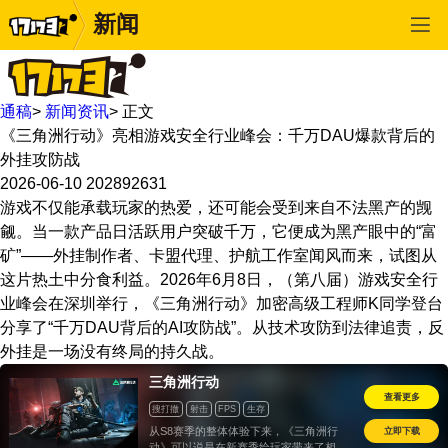
新闻
通稿
>
新闻资讯
>
正文
《三角洲行动》亮相游戏安全行业峰会：千万DAU爆款背后的
外挂攻防战
2026-06-10
202892631
游戏不仅能承载玩家的热爱，还可能会受到来自不法黑产的觊
觎。当一款产品日活跃用户突破千万，它便成为黑产眼中的“富
矿”——外挂制作者、卡盟代理、护航工作室闻风而来，试图从
这片热土中分食利益。2026年6月8日，（第八届）游戏安全行
业峰会在深圳举行，《三角洲行动》加密高级工程师K同学登台
分享了“千万DAU背后的AI攻防战”。从技术攻防到法律追责，反
外挂是一场没有终局的持久战。
三角洲行动
查看更多
搜打撤
射击
FPS
生存
立即下载
从S8赛季的整体体验下来，《三角洲行
动》可以说是在新赛季给玩家带来了相当