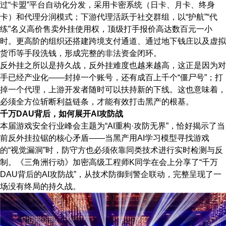
过“卡盟”平台自动化分发，采用卡密系统（日卡、月卡、终身
卡）和代理分润模式；下游代理活跃于社交群组，以“护航”“代
练”名义高价售卖外挂使用权，顶级打手报价高达数百元一小
时。更高阶的组织还搭建跨境支付通道、通过地下钱庄以及虚拟
货币等手段洗钱，形成完整的非法资金闭环。
反外挂之所以是持久战，反外挂难度也越来越高，这正是因为对
手已经产业化——封掉一个账号，还有成百上千个“僵尸号”；打
掉一个代理，上游开发者随时可以扶持新的下线。这也意味着，
必须全方位斩断利益链条，才能有效打击黑产的根基。
千万DAU背后，如何
展开
AI
攻防战
本届游戏安全行业峰会主题为“AI重构·攻防无界”，恰好揭示了当
前反外挂拉锯的核心矛盾——当黑产用AI学习模型寻找游戏
的“视觉漏洞”时，防守方也必须依靠同类技术进行实时检测与反
制。《三角洲行动》加密高级工程师K同学在会上分享了“千万
DAU背后的AI攻防战”，从技术防御到警企联动，完整呈现了一
场没有终局的持久战。