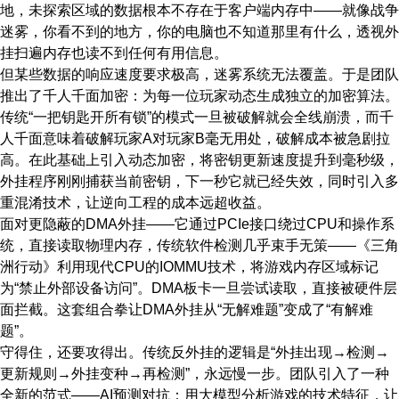
地，未探索区域的数据根本不存在于客户端内存中——就像战争
迷雾，你看不到的地方，你的电脑也不知道那里有什么，透视外
挂扫遍内存也读不到任何有用信息。
但某些数据的响应速度要求极高，迷雾系统无法覆盖。于是团队
推出了千人千面加密：为每一位玩家动态生成独立的加密算法。
传统“一把钥匙开所有锁”的模式一旦被破解就会全线崩溃，而千
人千面意味着破解玩家A对玩家B毫无用处，破解成本被急剧拉
高。在此基础上引入动态加密，将密钥更新速度提升到毫秒级，
外挂程序刚刚捕获当前密钥，下一秒它就已经失效，同时引入多
重混淆技术，让逆向工程的成本远超收益。
面对更隐蔽的DMA外挂——它通过PCIe接口绕过CPU和操作系
统，直接读取物理内存，传统软件检测几乎束手无策——《三角
洲行动》利用现代CPU的IOMMU技术，将游戏内存区域标记
为“禁止外部设备访问”。DMA板卡一旦尝试读取，直接被硬件层
面拦截。这套组合拳让DMA外挂从“无解难题”变成了“有解难
题”。
守得住，还要攻得出。传统反外挂的逻辑是“外挂出现→检测→
更新规则→外挂变种→再检测”，永远慢一步。团队引入了一种
全新的范式——AI预测对抗：用大模型分析游戏的技术特征，让