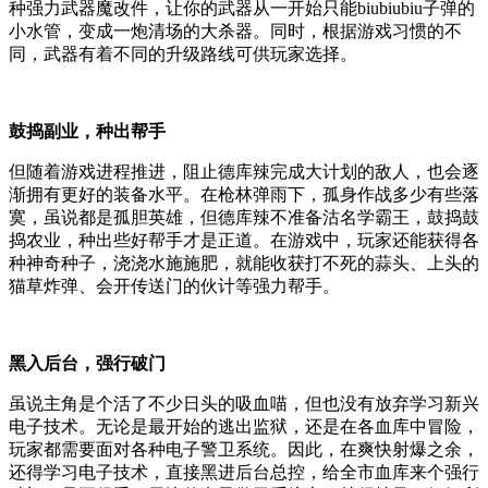
种强力武器魔改件，让你的武器从一开始只能biubiubiu子弹的
小水管，变成一炮清场的大杀器。同时，根据游戏习惯的不
同，武器有着不同的升级路线可供玩家选择。
鼓捣副业，种出帮手
但随着游戏进程推进，阻止德库辣完成大计划的敌人，也会逐
渐拥有更好的装备水平。在枪林弹雨下，孤身作战多少有些落
寞，虽说都是孤胆英雄，但德库辣不准备沽名学霸王，鼓捣鼓
捣农业，种出些好帮手才是正道。在游戏中，玩家还能获得各
种神奇种子，浇浇水施施肥，就能收获打不死的蒜头、上头的
猫草炸弹、会开传送门的伙计等强力帮手。
黑入后台，强行破门
虽说主角是个活了不少日头的吸血喵，但也没有放弃学习新兴
电子技术。无论是最开始的逃出监狱，还是在各血库中冒险，
玩家都需要面对各种电子警卫系统。因此，在爽快射爆之余，
还得学习电子技术，直接黑进后台总控，给全市血库来个强行