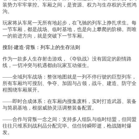
装势力牢牢掌控。车厢之间，是资源、权力与生存权的天然鸿
沟。
玩家将从车尾一无所有地起步，在飞驰的列车上挣扎求生。每
一节车厢，都是战场、临时基地，也是向上攀爬的阶梯。而唯
一的前进方向，就是突破下一节车厢。
搜刮·建造·背叛：列车上的生存法则
作为一款多人生存射击游戏，《夺轨战》没有固定的剧情路
线，一切冲突与机遇都由玩家互动催生。
——全域列车战场：整张地图就是一列不停行驶的巨型列车，
所有车厢均可搜刮、争夺、加固与占领，战斗、建造、防守全
程围绕车厢展开。
——即时合成体系：在车厢内搜集废料，实时打造武器、装备
与简易基地，根据威胁灵活调整装备配置。
——合作与背叛一念之间：支持多人组队与临时结盟，但同盟
往往只维系到战利品分配完毕。信任转瞬即逝，枪战随时爆
发。