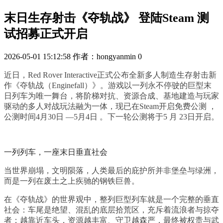
末日生存射击《夺轨战》 登陆Steam 测
试招募正式开启
2026-05-01 15:12:58
作者：hongyanmin
0
近日，Red Rover Interactive正式公布全新多人制造生存射击新
作《夺轨战（Enginefall）》。游戏以一列永不停驶的巨型末
日列车为唯一舞台，将阶梯对抗、资源合成、基地建造与玩家
驱动的多人对战玩法融为一体，现已在Steam开启免费公测 ，
公测时间4月30日 —5月4日 。下一轮公测将于5 月 23日开启。
一列列车，一座末日垂直社会
当世界崩塌，文明陨落，人类最后的庇护所并非堡垒与绿洲，
而是一列在废土之上疾驰的钢铁巨兽。
在《夺轨战》的世界观中，整列巨型列车就是一个完整的垂直
社会：车尾是绝望、混乱的底层拾荒区，充斥着流浪者与掠夺
者；越靠近车头，资源越丰富、守卫越森严，最终被权贵与武