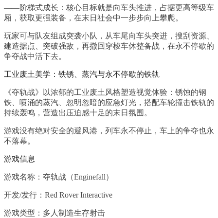
——阶梯式成长：核心目标就是向车头推进，占据更高等级车
厢，获取更强装备，在末日社会中一步步向上攀爬。
玩家可与队友组成突袭小队，从车尾向车头突进，搜刮资源、
建造据点、突破强敌，再撤回穿梭车休整备战，在永不停歇的
争夺战中活下去。
工业废土美学：铁锈、蒸汽与永不停歇的铁轨
《夺轨战》以浓郁的工业废土风格塑造视觉体验：锈蚀的钢
铁、喷涌的蒸汽、忽明忽暗的应急灯光，搭配车轮撞击铁轨的
持续轰鸣，营造出压迫感十足的末日氛围。
游戏没有绝对安全的避风港，列车永不停止，车上的争夺也永
不落幕。
游戏信息
游戏名称：夺轨战（Enginefall）
开发/发行：Red Rover Interactive
游戏类型：多人制造生存射击