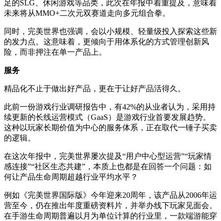
足的SLG、休闲游戏等品类，此次在年报中着重提及，意味着
未来将从MMO+二次元双赛道走向多元组合拳。
同时，完美世界也强调，会以小规模、轻量级投入探索这些新
的发力点。这意味着，更倾向于用体系化的方式管理创新风
险，而非押注在单一产品上。
服务
精品化不止于做出好产品，更在于让好产品活得久。
此前一份游戏行业调研报告中，有42%的从业者认为，采用持
续更新的长线运营模式（GaaS）是游戏行业首要发展趋势。
这种以玩家长期价值为中心的服务体系，正在取代一锤子买卖
的逻辑。
在这次年报中，完美世界屡次提及“用户中心型运营”“玩家情
感连接”“社区生态共建”，本质上也都是在回答一个问题：如
何让产品生命周期超越行业平均水平？
例如《完美世界国际版》今年迎来20周年，该产品从2006年运
营至今，仍在推出年度重磅资料片，并举办线下玩家见面会。
在手游生命周期普遍以月为单位计算的行业里，一款端游能穿