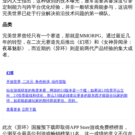
业内人士指出，这种级别的技术曝光，通常需要具备深度引擎
定制能力与跨平台优化经验，并非一般研发商能参与，这说明
完美世界已处于行业解决前沿技术问题的第一梯队。
品类
完美世界曾经只有一个赛道，那就是MMORPG。通过最近几
年的转型，在二次元赛道先后推出《幻塔》和《女神异闻录：
夜幕魅影》，而近期的《异环》则是前两代产品经验的集大成
者。
幻塔
开放世界, 二次元, 角色扮演, 动作冒险
站在游戏研发的角度来看，网游的3.0版本是一个槛：如果说1.0负责开山立
向，2.0负责延续和优化，那么3.0就必须拿出更多的新东西才能迎合玩家的期
待，如若能超越玩家的期待那就更佳。否则...
查看更多
立即下载
此次《异环》国服预下载即取得APP Store游戏免费榜榜首，
公测至今最高位列游戏畅销榜第11名。这一成绩的意义不仅在