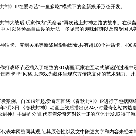
秋封神》IP在爱奇艺“一鱼多吃”模式下的全新娱乐形态开发。
封神大战后,玩家作为“天命者”再次踏上封神之路的故事。在保
过程中,可以体验高自由度的玩法、多场景的趣味解谜以及感受国风
神话卡、克制关系等新战局影响因素,共有超100个神话卡、40
动作打戏环节还插入了精致的3D动画,玩家在互动式解谜的过程中
国潮卡牌”风格,以游戏为载体呈现东方传统文化的艺术魅力。此外
发案例。自2019年起,爱奇艺围绕《春秋封神》IP进行了包括
同年7月8日,《春秋封神》动画上线后播出仅24小时爱奇艺站内热
秋封神》手游的公测,代表着爱奇艺对这一IP的立体开发,取得了
并不代表本网赞同其观点,其原创性以及文中陈述文字和内容未经本