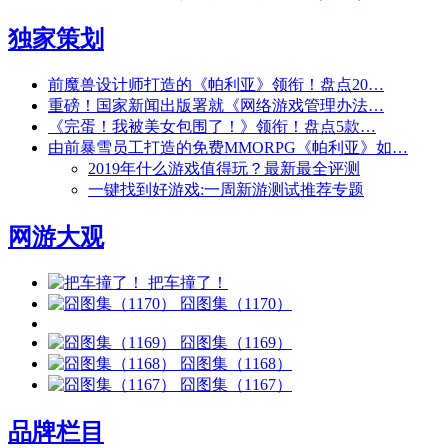
独家策划
前魔兽设计师打造的《帕利亚》领衔！盘点20…
重磅！国家新闻出版署就《网络游戏管理办法…
《完蛋！我被美女包围了！》领衔！盘点5款…
由前暴雪员工打造的免费MMORPG《帕利亚》如…
2019年什么游戏值得玩？最新最全评测
一键找到好游戏:一周新游测试推荐专题
网游大观
把车撞了！
囧图集（1170）
囧图集（1169）
囧图集（1168）
囧图集（1167）
品牌栏目