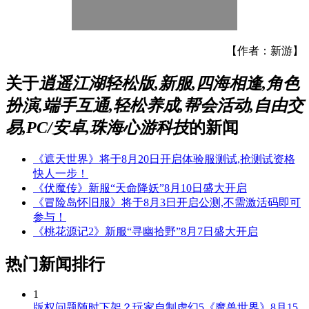
【作者：新游】
关于
逍遥江湖轻松版,新服,四海相逢,角色
扮演,端手互通,轻松养成,帮会活动,自由交
易,PC/安卓,珠海心游科技
的新闻
《遮天世界》将于8月20日开启体验服测试,抢测试资格
快人一步！
《伏魔传》新服“天命降妖”8月10日盛大开启
《冒险岛怀旧服》将于8月3日开启公测,不需激活码即可
参与！
《桃花源记2》新服“寻幽拾野”8月7日盛大开启
热门新闻排行
1
版权问题随时下架？玩家自制虚幻5《魔兽世界》8月15