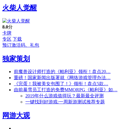
火柴人觉醒
8.0
分
卡牌
专区
下载
预订激活码、礼包
独家策划
前魔兽设计师打造的《帕利亚》领衔！盘点20…
重磅！国家新闻出版署就《网络游戏管理办法…
《完蛋！我被美女包围了！》领衔！盘点5款…
由前暴雪员工打造的免费MMORPG《帕利亚》如…
2019年什么游戏值得玩？最新最全评测
一键找到好游戏:一周新游测试推荐专题
网游大观