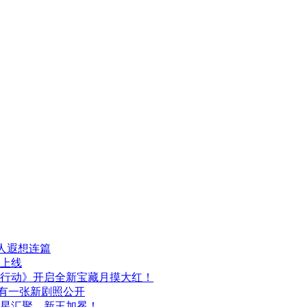
人遐想连篇
日上线
行动》开启全新宝藏月摸大红！
布，另有一张新剧照公开
群星汇聚，新王加冕！