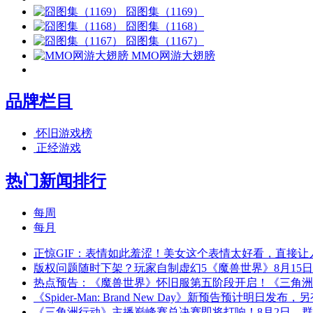
囧图集（1169）
囧图集（1168）
囧图集（1167）
MMO网游大翅膀
品牌栏目
怀旧游戏榜
正经游戏
热门新闻排行
每周
每月
正惊GIF：表情如此羞涩！美女这个表情太好看，直接让
版权问题随时下架？玩家自制虚幻5《魔兽世界》8月15
热点预告：《魔兽世界》怀旧服第五阶段开启！《三角洲
《Spider-Man: Brand New Day》新预告预计明日发
《三角洲行动》主播巅峰赛总决赛即将打响！8月2日，