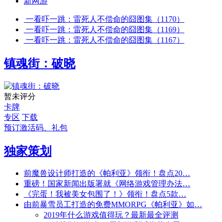
新网游
一看吓一跳：雷死人不偿命的囧图集（1170）
一看吓一跳：雷死人不偿命的囧图集（1169）
一看吓一跳：雷死人不偿命的囧图集（1167）
镇魂街：破晓
暂未评分
卡牌
专区
下载
预订激活码、礼包
独家策划
前魔兽设计师打造的《帕利亚》领衔！盘点20…
重磅！国家新闻出版署就《网络游戏管理办法…
《完蛋！我被美女包围了！》领衔！盘点5款…
由前暴雪员工打造的免费MMORPG《帕利亚》如…
2019年什么游戏值得玩？最新最全评测