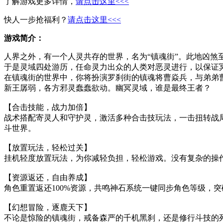
了解游戏更多详情，
请点击这里<<<
快人一步抢福利？
请点击这里<<<
游戏简介：
人界之外，有一个人灵共存的世界，名为“镇魂街”。此地凶煞
于是灵域四处游历，任命灵力出众的人类对恶灵进行，以保证
在镇魂街的世界中，你将扮演罗刹街的镇魂将曹焱兵，与弟弟
新王孱弱，各方邪灵蠢蠢欲动。幽冥灵域，谁是最终王者？
【合击技能，战力加倍】
战术搭配寄灵人和守护灵，激活多种合击技玩法，一击扭转战
斗世界。
【放置玩法，轻松过关】
挂机轻度放置玩法，为你减轻负担，轻松游戏。没有复杂的操
【资源返还，自由养成】
角色重置返还100%资源，共鸣神石系统一键同步角色等级，
【幻想冒险，逐鹿天下】
不论是惊险的镇魂街，戒备森严的千机黑刹，还是修行斗技的