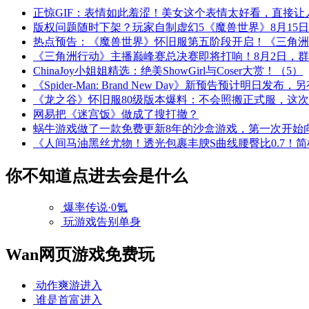
正惊GIF：表情如此羞涩！美女这个表情太好看，直接让
版权问题随时下架？玩家自制虚幻5《魔兽世界》8月15
热点预告：《魔兽世界》怀旧服第五阶段开启！《三角洲
《三角洲行动》主播巅峰赛总决赛即将打响！8月2日，
ChinaJoy小姐姐精选：绝美ShowGirl与Coser大赏！（5）
《Spider-Man: Brand New Day》新预告预计明日发
《龙之谷》怀旧服80级版本爆料：不会照搬正式服，这
网易把《迷宫饭》做成了搜打撤？
蜗牛游戏做了一款免费更新8年的沙盒游戏，第一次开始
《人间马油黑丝尤物！透光包裹丰腴S曲线腰臀比0.7！
你不知道点进去会是什么
爆率传说·0氪
玩游戏告别单身
Wan网页游戏免费玩
动作爽游
进入
谁是首富
进入