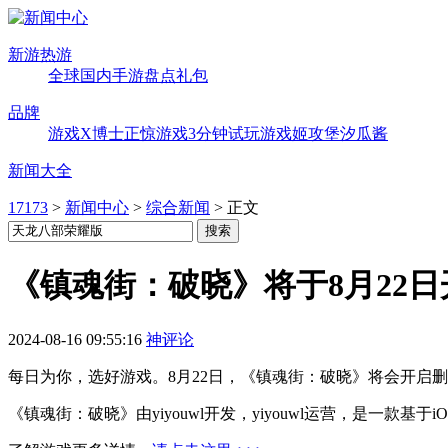
新游热游
全球
国内
手游
盘点
礼包
品牌
游戏X博士
正惊游戏
3分钟试玩
游戏姬攻堡
汐瓜酱
新闻大全
17173
>
新闻中心
>
综合新闻
>
正文
《镇魂街：破晓》将于8月22
2024-08-16 09:55:16
神评论
每日为你，选好游戏。8月22日，《镇魂街：破晓》将会开启
《镇魂街：破晓》由yiyouwl开发，yiyouwl运营，是一款基于