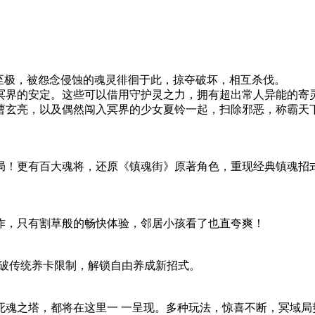
至极，被怨念侵蚀的魂灵徘徊于此，掠夺破坏，相互杀伐。
冥界的安定。这些可以借用守护灵之力，拥有超出常人异能的寄
曹玄亮，以及偶然闯入冥界的少女夏铃一起，扫除邪恶，称霸天
局！更有百大魂将，还原《镇魂街》原著角色，重现经典镇魂招
作，只有割草般的畅快体验，邻居小孩看了也直夸爽！
突破传统养卡限制，解锁自由养成新招式。
死魂之塔，都将在这里一 一呈现。多种玩法，惊喜不断，冥域局