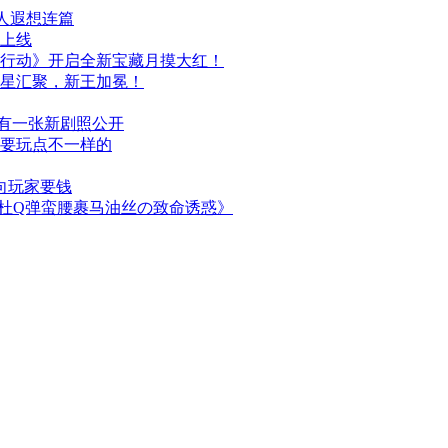
人遐想连篇
日上线
行动》开启全新宝藏月摸大红！
群星汇聚，新王加冕！
布，另有一张新剧照公开
次要玩点不一样的
向玩家要钱
简杜Q弹蛮腰裹马油丝の致命诱惑》