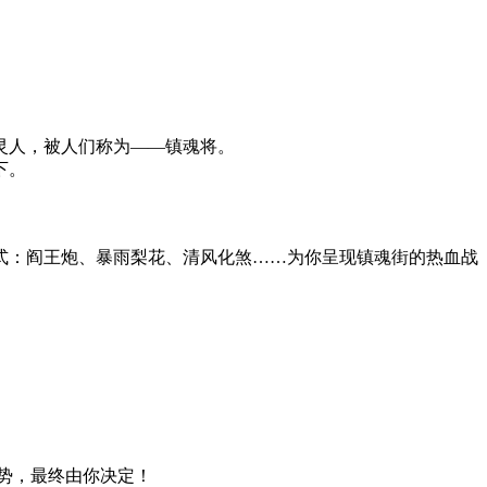
灵人，被人们称为——镇魂将。
下。
式：阎王炮、暴雨梨花、清风化煞……为你呈现镇魂街的热血战
势，最终由你决定！