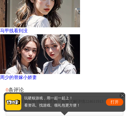
马甲线看到没
周少的替嫁小娇妻
0
条评论
玩硬核游戏，用一起一起上！
评论赢取激活码/周边等奖励！加群了解详情224611913
打开
看资讯、找游戏、领礼包更方便！
发布