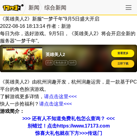
新闻
综合新闻
《英雄美人2》新服“一梦千年”9月5日盛大开启
2022-08-16 18:13:14
作者：新游
每日为你，选好游戏。9月5日，《英雄美人2》将会开启全新的
服务器“一梦千年”。
查看更多
英雄美人2
武侠
角色扮演
动作
立即下载
《英雄美人2》由杭州润趣开发，杭州润趣运营，是一款基于PC
平台的角色扮演游戏。
了解游戏更多详情，
请点击这里<<<
快人一步抢福利？
请点击这里<<<
游戏简介：
>>> 还有人不知道免费礼包怎么查询？ <<<
别错过！点击https://www.17173.com
惊喜大礼包就在下方>>>传送门