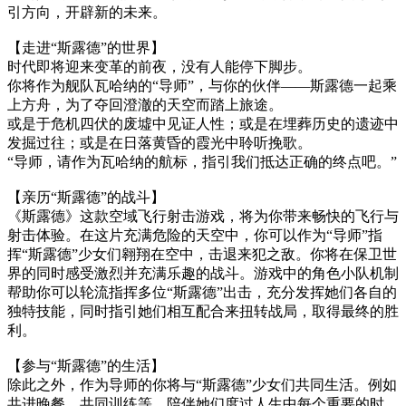
引方向，开辟新的未来。
【走进“斯露德”的世界】
时代即将迎来变革的前夜，没有人能停下脚步。
你将作为舰队瓦哈纳的“导师”，与你的伙伴——斯露德一起乘
上方舟，为了夺回澄澈的天空而踏上旅途。
或是于危机四伏的废墟中见证人性；或是在埋葬历史的遗迹中
发掘过往；或是在日落黄昏的霞光中聆听挽歌。
“导师，请作为瓦哈纳的航标，指引我们抵达正确的终点吧。”
【亲历“斯露德”的战斗】
《斯露德》这款空域飞行射击游戏，将为你带来畅快的飞行与
射击体验。在这片充满危险的天空中，你可以作为“导师”指
挥“斯露德”少女们翱翔在空中，击退来犯之敌。你将在保卫世
界的同时感受激烈并充满乐趣的战斗。游戏中的角色小队机制
帮助你可以轮流指挥多位“斯露德”出击，充分发挥她们各自的
独特技能，同时指引她们相互配合来扭转战局，取得最终的胜
利。
【参与“斯露德”的生活】
除此之外，作为导师的你将与“斯露德”少女们共同生活。例如
共进晚餐、共同训练等，陪伴她们度过人生中每个重要的时