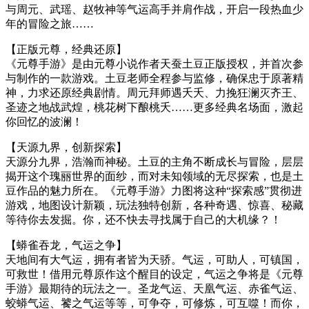
与周元、武瑶、赵牧神等气运高手并肩作战，开启一段热血少
年的冒险之旅……
【正版元尊，经典还原】
《元尊手游》是由元尊小说作者天蚕土豆正版授权，并首次参
与制作的一款游戏。土豆老师全程参与监修，确保忠于原著精
神，力求还原经典剧情。周元拜师遇夭夭、力挽狂澜灭齐王、
圣迹之地战武煌，桃花树下酿桃夭……更多经典名场面，激起
你回忆的波澜！
【天源九界，创新探索】
天源分九界，浩瀚而神秘。土豆的主角不断成长与冒险，层层
揭开这个瑰丽世界的面纱，而对未知领域的无尽探索，也是土
豆作品的魅力所在。《元尊手游》力图将这种“探索感”贯彻进
游戏，地图设计新颖，玩法独特创新，各种奇遇、惊喜、秘藏
等待你去发掘。你，还不快去寻找属于自己的大机缘？！
【蟒雀吞龙，气运之争】
天地间有大气运，拥有者皆为天骄。气运，可助人，可镇国，
可救世！借用元尊原作这个醒目的设定，气运之争将是《元尊
手游》最期待的玩法之一。圣龙气运、天凰气运、赤雀气运、
蛟蟒气运、饕之气运等等，可争夺，可修炼，可互噬！而你，