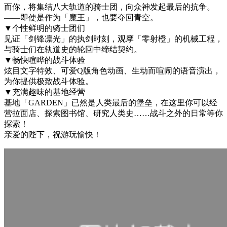
而你，将集结八大轨道的骑士团，向众神发起最后的抗争。
——即使是作为「魔王」，也要夺回青空。
▼个性鲜明的骑士团们
见证「剑锋凛光」的执剑时刻，观摩「零射橙」的机械工程，
与骑士们在轨道史的轮回中缔结契约。
▼畅快喧哗的战斗体验
炫目文字特效、可爱Q版角色动画、生动而喧闹的语音演出，
为你提供极致战斗体验。
▼充满趣味的基地经营
基地「GARDEN」已然是人类最后的堡垒，在这里你可以经
营拉面店、探索图书馆、研究人类史……战斗之外的日常等你
探索！
亲爱的陛下，祝游玩愉快！