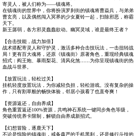
寄灵人，被人们称为——镇魂将。
在镇魂街的世界中，你将扮演罗刹街的镇魂将曹焱兵，与弟弟
曹玄亮，以及偶然闯入冥界的少女夏铃一起，扫除邪恶，称霸
天下。
新王孱弱，各方邪灵蠢蠢欲动。幽冥灵域，谁是最终王者？
【合击技能，战力加倍】
战术搭配寄灵人和守护灵，激活多种合击技玩法，一击扭转战
局！更有百大魂将，还原《镇魂街》原著角色，重现经典镇魂
招式：阎王炮、暴雨梨花、清风化煞……为你呈现镇魂街的热
血战斗世界。
【放置玩法，轻松过关】
挂机轻度放置玩法，为你减轻负担，轻松游戏。没有复杂的操
作，只有割草般的畅快体验，邻居小孩看了也直夸爽！
【资源返还，自由养成】
角色重置返还100%资源，共鸣神石系统一键同步角色等级，
突破传统养卡限制，解锁自由养成新招式。
【幻想冒险，逐鹿天下】
不论是惊险的镇魂街，戒备森严的千机黑刹，还是修行斗技的