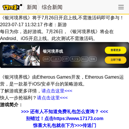
新闻
综合新闻
《银河境界线》将于7月26日开启上线,不需激活码即可参与！
2023-07-17 11:32:17
作者：新游
每日为你，选好游戏。7月26日，《银河境界线》将会在
Android、iOS开启上线。此次测试不需激活码。
查看更多
银河境界线
战棋
二次元
幻想
美少女
科幻
策略
立即下载
《银河境界线》由Etherous Games开发，Etherous Games运
营，是一款基于iOS/安卓平台的策略游戏。
了解游戏更多详情，
请点击这里<<<
快人一步抢福利？
请点击这里<<<
游戏简介：
>>> 还有人不知道免费礼包怎么查询？ <<<
别错过！点击https://www.17173.com
惊喜大礼包就在下方>>>传送门