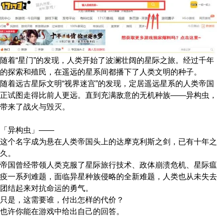
随着“星门”的发现，人类开始了波澜壮阔的星际之旅。经过千年
的探索和殖民，在遥远的星系间都播下了人类文明的种子。
随着远古星际文明“视界迷宫”的发现，定居遥远星系的人类帝国
正试图走得比前人更远。直到充满敌意的无机种族——异构虫，
带来了战火与毁灭。
「异构虫」——
这个名字成为悬在人类帝国头上的达摩克利斯之剑，已有十年之
久。
帝国曾经带领人类克服了星际旅行技术、政体崩溃危机、星际瘟
疫一系列难题，面临异星种族侵略的全新难题，人类也从未失去
团结起来对抗命运的勇气。
只是，这需要谁，付出怎样的代价？
也许你能在游戏中给出自己的回答。