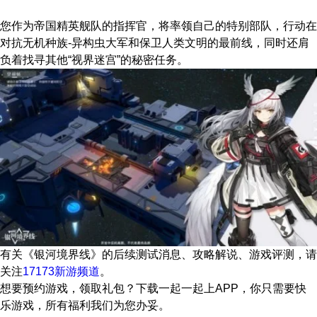
您作为帝国精英舰队的指挥官，将率领自己的特别部队，行动在
对抗无机种族-异构虫大军和保卫人类文明的最前线，同时还肩
负着找寻其他“视界迷宫”的秘密任务。
有关
《银河境界线》
的后续测试消息、攻略解说、游戏评测，请
关注
17173新游频道
。
想要预约游戏，领取礼包？下载一起一起上APP，你只需要快
乐游戏，所有福利我们为您办妥。