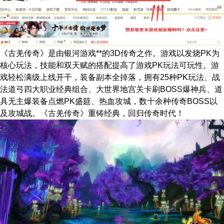
《古羌传奇》是由银河游戏**的3D传奇之作。游戏以发烧PK为
核心玩法，技能和双天赋的搭配提高了游戏PK玩法可玩性。游
戏轻松满级上线开干，装备副本全掉落，拥有25种PK玩法、战
法道弓四大职业经典组合、大世界地宫关卡刷BOSS爆神兵、道
具无主爆装备点燃PK盛筵、热血攻城，数十余种传奇BOSS以
及攻城战。《古羌传奇》重铸经典，回归传奇时代！