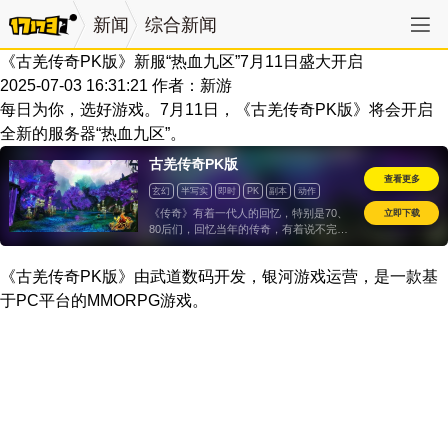
新闻
综合新闻
《古羌传奇PK版》新服“热血九区”7月11日盛大开启
2025-07-03 16:31:21
作者：新游
每日为你，选好游戏。7月11日，《古羌传奇PK版》将会开启
全新的服务器“热血九区”。
古羌传奇PK版
查看更多
玄幻
半写实
即时
PK
副本
动作
道具收费
立即下载
《传奇》有着一代人的回忆，特别是70、
80后们，回忆当年的传奇，有着说不完的
故事！而今天小编给大家带来的这款《古
羌传奇》，是一款由武道数码科技自主研
《古羌传奇PK版》由武道数码开发，银河游戏运营，是一款基
发的3D传奇网游。既以传奇为名，又为
3D，到底这里面
于PC平台的MMORPG游戏。