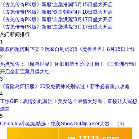
《古羌传奇PK版》新服“血染沧澜”5月15日盛大开启
《古羌传奇PK版》新服“铁血朝歌”4月10日盛大开启
《古羌传奇PK版》新服“血染洪荒”3月17日盛大开启
《古羌传奇PK版》新服“血染洪荒”3月17日盛大开启
热门新闻排行
1
版权问题随时下架？玩家自制虚幻5《魔兽世界》8月15日上线
2
热点预告：《魔兽世界》怀旧服第五阶段开启！《三角洲行动》
开启全新宝藏月摸大红！
3
《冒险岛怀旧服》30级免费神装别错过！新手必看重点攻略
4
正惊GIF：表情如此羞涩！美女这个表情太好看，直接让人遐想
连篇
5
ChinaJoy小姐姐精选：绝美ShowGirl与Coser大赏！（5）