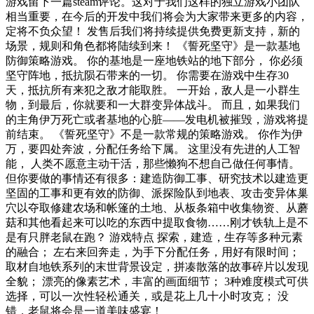
游戏留下一篇steam评论。这对于我们这样的独立游戏小团队
相当重要，在今后的开发中我们将会为大家带来更多的内容，
定将不负众望！ 发售后我们将持续提供免费更新支持，新的
场景，规则和角色都将陆续到来！ 《誓死坚守》是一款基地
防御策略游戏。 你的基地是一座地铁站的地下部分， 你必须
坚守阵地，抵抗陨石带来的一切。 你需要在游戏中生存30
天，抵抗所有来犯之敌才能取胜。 一开始，敌人是一小群生
物，到最后，你就要和一大群变异体战斗。 而且，如果我们
的主角伊万死亡或者基地的心脏——发电机被摧毁，游戏将提
前结束。 《誓死坚守》不是一款常规的策略游戏。 你作为伊
万，要四处奔波，分配任务给下属。 这里没有先进的人工智
能， 人类不愿意主动干活，那些懒狗不想自己做任何事情。
但你要做的事情还有很多：建造防御工事、研究技术以建造更
坚固的工事和更有效的防御、派探险队到地表、攻击变异体巢
穴以夺取修建农场和帐篷的土地、从板条箱中收集物资、从蘑
菇和其他看起来可以吃的东西中提取食物……刚才铁轨上是不
是有只胖老鼠在跑？ 游戏特点 探索，建造，生存等多种元素
的融合； 左右来回奔走，为手下分配任务，用好有限时间；
取材自地铁系列的末世背景设定，拼凑散落的故事碎片以发现
全貌； 漂亮的像素艺术，丰富的画面细节； 3种难度模式可供
选择，可以一次性轻松通关，或是花上几十小时攻克； 没
错，老鼠将会是一道美味盛宴！