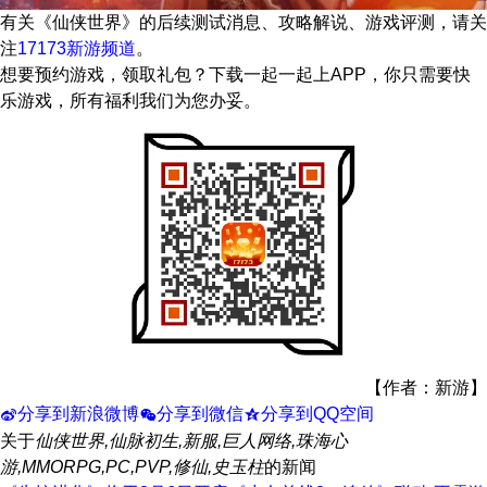
有关
《仙侠世界》
的后续测试消息、攻略解说、游戏评测，请关
注
17173新游频道
。
想要预约游戏，领取礼包？下载一起一起上APP，你只需要快
乐游戏，所有福利我们为您办妥。
【作者：新游】
分享到新浪微博
分享到微信
分享到QQ空间
t
w
z
关于
仙侠世界,仙脉初生,新服,巨人网络,珠海心
游,MMORPG,PC,PVP,修仙,史玉柱
的新闻