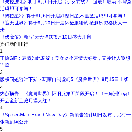
《失控进化》将于8月6日开启《少女前线2：追放》联动,不需激
活码即可参与！
《奥拉星2》将于8月6日开启剑魄归星,不需激活码即可参与！
《遮天世界》将于8月20日开启体验服测试,抢测试资格快人一
步！
《伏魔传》新服“天命降妖”8月10日盛大开启
热门新闻排行
1
正惊GIF：表情如此羞涩！美女这个表情太好看，直接让人遐想
连篇
2
版权问题随时下架？玩家自制虚幻5《魔兽世界》8月15日上线
3
热点预告：《魔兽世界》怀旧服第五阶段开启！《三角洲行动》
开启全新宝藏月摸大红！
4
《Spider-Man: Brand New Day》新预告预计明日发布，另有一
张新剧照公开
5