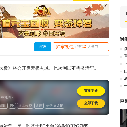
独
独家礼包
官网
已有
324
人参与
《太极》将会开启无极玄域。此次测试不需激活码。
查看更多
家至尊礼包
网
立即下载
即时
PK
道具收费
金庸
倚天屠龙记
运营，是一款基于PC平台的MMORPG游戏。