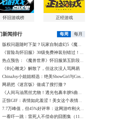
怀旧游戏榜
正经游戏
门新闻排行
每周
每月
版权问题随时下架？玩家自制虚幻5《魔兽世界》8月15日上线
《冒险岛怀旧服》30级免费神装别错过！新手必看重点攻略
热点预告：《魔兽世界》怀旧服第五阶段开启！《三角洲行动》开启全新宝藏月摸大红！
《剑心雕龙》解散了，但这次没人骂网易
ChinaJoy小姐姐精选：绝美ShowGirl与Coser大赏！（5）
网易把《迷宫饭》做成了搜打撤？
《人间马油黑丝尤物！透光包裹丰腴S曲线腰臀比0.7！简杜Q弹蛮腰裹马油丝の致命诱惑》
正惊GIF：表情如此羞涩！美女这个表情太好看，直接让人遐想连篇
7.7万峰值，但45%好评率：这网游咋刚火就翻车了？
一看吓一跳：雷死人不偿命的囧图集（1167）