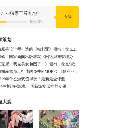
17173独家至尊礼包
抢号
剩余28%
家策划
前魔兽设计师打造的《帕利亚》领衔！盘点20…
重磅！国家新闻出版署就《网络游戏管理办法…
《完蛋！我被美女包围了！》领衔！盘点5款…
由前暴雪员工打造的免费MMORPG《帕利亚》如…
2019年什么游戏值得玩？最新最全评测
一键找到好游戏:一周新游测试推荐专题
游大观