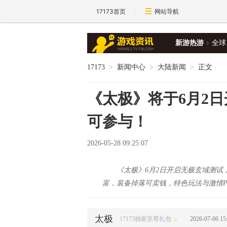
17173首页
网站导航
新游热游
全球
17173
>
新闻中心
>
大陆新闻
>
正文
《太极》将于6月2
可参与！
2026-05-28 09:25:07
《太极》6月2日开启无极玄域测试
富，装备掉落可卖钱，特色玩法与激情P
太极
17173独家至尊礼包
2026-07-06 