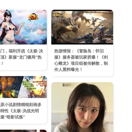
门，福利开战《太极·决
热游情报：《冒险岛：怀旧
顶》新服“龙门镖局”热
服》服务器被玩家挤爆！《剑
启！
心雕龙》项目组被传解散，制
作人黑料曝光！
还原小说剧情精细刻画多
特性《太极·决战光明
服“暗影试炼”