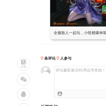
全服散人一起玩，小怪都爆神
0
0
条评论
人参与
反馈
评论赢取激活码/周边等奖励！加群
w
q