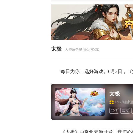
太极
大型角色扮演/写实/3D
每日为你，选好游戏。6月2日，
太极
17173独
武侠
写实
《太极》由常州云游开发，珠海心游