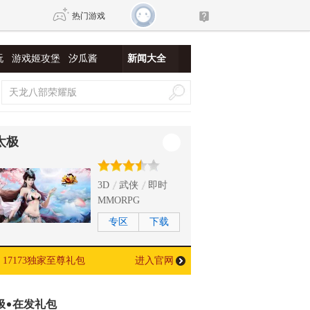
热门游戏
玩
游戏姬攻堡
汐瓜酱
新闻大全
DNF
传奇4
剑网3旗舰版
新天龙八部
太极
自由
诛仙世界
新仙侠5
3D
武侠
即时
MMORPG
专区
下载
17173独家至尊礼包
进入官网
极
在发礼包