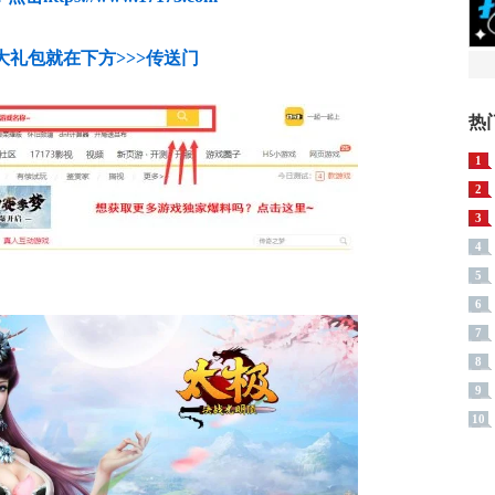
大礼包就在下方>>>传送门
热
1
2
3
4
5
6
7
8
9
10