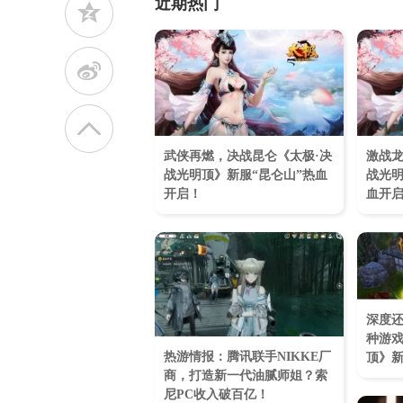
近期热门
z
t
武侠再燃，决战昆仑《太极·决
激战龙
战光明顶》新服“昆仑山”热血
战光明
开启！
血开
深度
种游戏
热游情报：腾讯联手NIKKE厂
顶》新
商，打造新一代油腻师姐？索
尼PC收入破百亿！