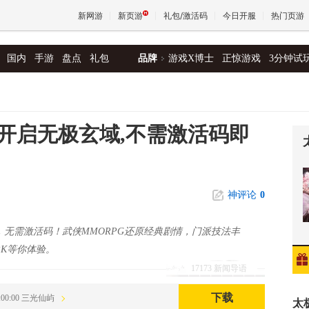
新网游
新页游
礼包/激活码
今日开服
热门页游
国内
手游
盘点
礼包
品牌
游戏X博士
正惊游戏
3分钟试
魔兽
天堂
日开启无极玄域,不需激活码即
王权与
神评论
0
，无需激活码！武侠MMORPG还原经典剧情，门派技法丰
K等你体验。
17173 新闻导语
下载
15:00:00 三光仙屿
太