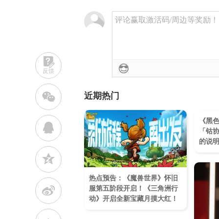
评论赢取激活码/周边等奖励！加群
反馈
w
近期热门
《黑色
q
「钴
的说
z
热点预告：《魔兽世界》怀旧
t
服第五阶段开启！《三角洲行
动》开启全新宝藏月摸大红！