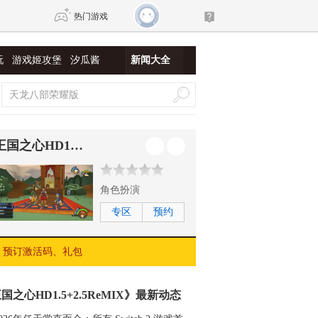
热门游戏
玩
游戏姬攻堡
汐瓜酱
新闻大全
DNF
传奇4
剑网3旗舰版
新天龙八部
王国之心HD1.5+2.5ReMIX
自由
诛仙世界
新仙侠5
角色扮演
专区
预约
预订激活码、礼包
国之心HD1.5+2.5ReMIX》最新动态