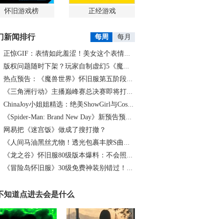
怀旧游戏榜
正经游戏
门新闻排行
每周
每月
正惊GIF：表情如此羞涩！美女这个表情太好看，直接让人遐想连篇
版权问题随时下架？玩家自制虚幻5《魔兽世界》8月15日上线
热点预告：《魔兽世界》怀旧服第五阶段开启！《三角洲行动》开启全新宝藏月摸大红！
《三角洲行动》主播巅峰赛总决赛即将打响！8月2日，群星汇聚，新王加冕！
ChinaJoy小姐姐精选：绝美ShowGirl与Coser大赏！（5）
《Spider-Man: Brand New Day》新预告预计明日发布，另有一张新剧照公开
网易把《迷宫饭》做成了搜打撤？
《人间马油黑丝尤物！透光包裹丰腴S曲线腰臀比0.7！简杜Q弹蛮腰裹马油丝の致命诱惑》
《龙之谷》怀旧服80级版本爆料：不会照搬正式服，这次要玩点不一样的
《冒险岛怀旧服》30级免费神装别错过！新手必看重点攻略
不知道点进去会是什么