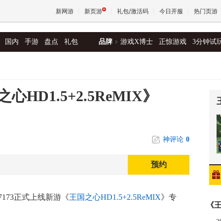
新网游
新页游
礼包/激活码
今日开服
热门页游
国内
手游
盘点
礼包
品牌
游戏X博士
正惊游戏
3分钟试
魔兽
天堂
D1.5+2.5ReMIX》
王权与
神评论
0
预约
7173正式上线新游《
王国之心HD1.5+2.5ReMIX
》专
《王