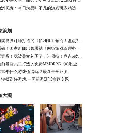
2026年任天堂直面会：所有 Switch 2 游戏首秀、预告片及公告汇总
澳洲优惠：今日为品味不凡的游戏玩家精选的游戏折扣
家策划
前魔兽设计师打造的《帕利亚》领衔！盘点20…
重磅！国家新闻出版署就《网络游戏管理办法…
《完蛋！我被美女包围了！》领衔！盘点5款…
由前暴雪员工打造的免费MMORPG《帕利亚》如…
2019年什么游戏值得玩？最新最全评测
一键找到好游戏:一周新游测试推荐专题
游大观