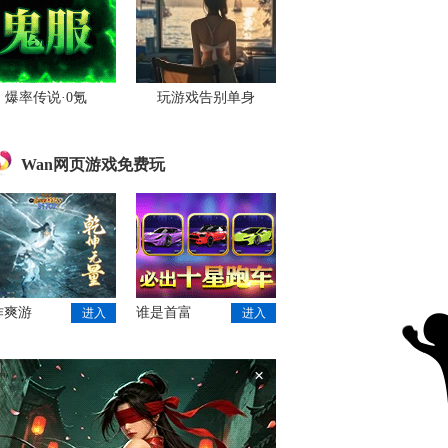
爆率传说·0氪
玩游戏告别单身
Wan网页游戏免费玩
作爽游
谁是首富
进入
进入
×