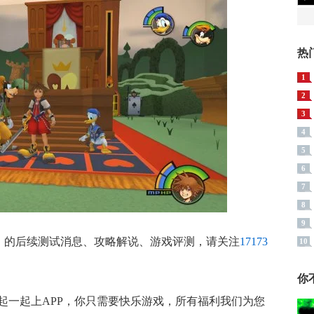
热
1
2
3
4
5
6
7
8
9
》
的后续测试消息、攻略解说、游戏评测，请关注
17173
10
你
起一起上APP，你只需要快乐游戏，所有福利我们为您