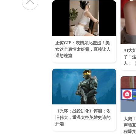
正惊GIF：表情如此羞涩！美
女这个表情太好看，直接让人
AI大
遐想连篇
了！
人！（
《光环：战役进化》评测：依
旧伟大，重温太空英雄史诗的
大鹅
开端
声场
程爆