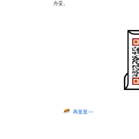
办妥。
再逛逛>>