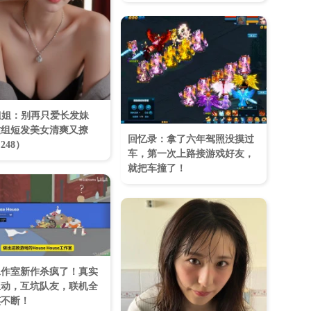
姐姐：别再只爱长发妹
这组短发美女清爽又撩
回忆录：拿了六年驾照没摸过
248）
车，第一次上路接游戏好友，
就把车撞了！
工作室新作杀疯了！真实
互动，互坑队友，联机全
笑不断！