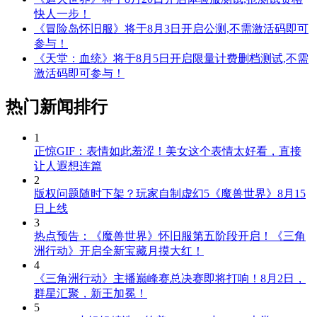
快人一步！
《冒险岛怀旧服》将于8月3日开启公测,不需激活码即可
参与！
《天堂：血统》将于8月5日开启限量计费删档测试,不需
激活码即可参与！
热门新闻排行
1
正惊GIF：表情如此羞涩！美女这个表情太好看，直接
让人遐想连篇
2
版权问题随时下架？玩家自制虚幻5《魔兽世界》8月15
日上线
3
热点预告：《魔兽世界》怀旧服第五阶段开启！《三角
洲行动》开启全新宝藏月摸大红！
4
《三角洲行动》主播巅峰赛总决赛即将打响！8月2日，
群星汇聚，新王加冕！
5