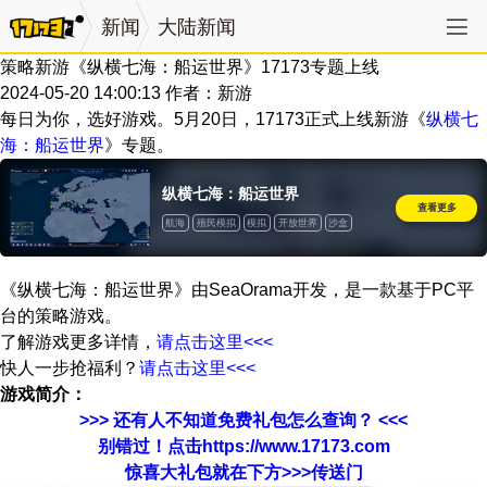
新闻
大陆新闻
策略新游《纵横七海：船运世界》17173专题上线
2024-05-20 14:00:13
作者：新游
每日为你，选好游戏。5月20日，17173正式上线新游《
纵横七
海：船运世界
》专题。
纵横七海：船运世界
查看更多
航海
殖民模拟
模拟
开放世界
沙盒
教育
策略
独立
单人
现代
时空操控
自动化
资本主义
2D
大战略
经济
拟真
时间管理
《纵横七海：船运世界》由SeaOrama开发，是一款基于PC平
台的策略游戏。
了解游戏更多详情，
请点击这里<<<
快人一步抢福利？
请点击这里<<<
游戏简介：
>>> 还有人不知道免费礼包怎么查询？ <<<
别错过！点击https://www.17173.com
惊喜大礼包就在下方>>>传送门