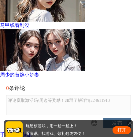
马甲线看到没
周少的替嫁小娇妻
0
条评论
评论赢取激活码/周边等奖励！加群了解详情224611913
发布
玩硬核游戏，用一起一起上！
打开
看资讯、找游戏、领礼包更方便！
手机版
|
电脑版