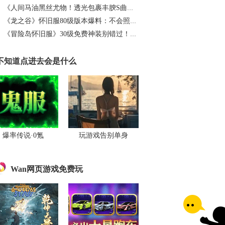
《人间马油黑丝尤物！透光包裹丰腴S曲线腰臀比0.7！简杜Q弹蛮腰裹马油丝の致命诱惑》
《龙之谷》怀旧服80级版本爆料：不会照搬正式服，这次要玩点不一样的
《冒险岛怀旧服》30级免费神装别错过！新手必看重点攻略
不知道点进去会是什么
爆率传说·0氪
玩游戏告别单身
Wan网页游戏免费玩