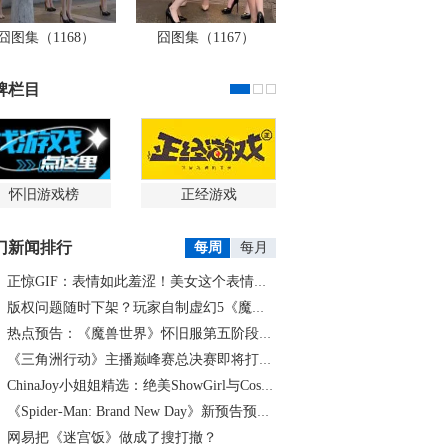
囧图集（1168）
囧图集（1167）
牌栏目
怀旧游戏榜
正经游戏
门新闻排行
每周
每月
正惊GIF：表情如此羞涩！美女这个表情太好看，直接让人遐想连篇
版权问题随时下架？玩家自制虚幻5《魔兽世界》8月15日上线
热点预告：《魔兽世界》怀旧服第五阶段开启！《三角洲行动》开启全新宝藏月摸大红！
《三角洲行动》主播巅峰赛总决赛即将打响！8月2日，群星汇聚，新王加冕！
ChinaJoy小姐姐精选：绝美ShowGirl与Coser大赏！（5）
《Spider-Man: Brand New Day》新预告预计明日发布，另有一张新剧照公开
网易把《迷宫饭》做成了搜打撤？