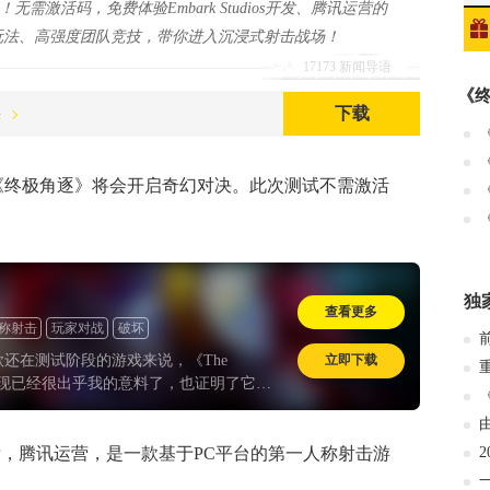
需激活码，免费体验Embark Studios开发、腾讯运营的
玩法、高强度团队竞技，带你进入沉浸式射击战场！
17173 新闻导语
《
下载
决
，《终极角逐》将会开启奇幻对决。此次测试不需激活
独
查看更多
称射击
玩家对战
破坏
立即下载
还在测试阶段的游戏来说，《The
》的表现已经很出乎我的意料了，也证明了它能
波小浪潮并非是运气使然。Embark
s的思路是对的，他们在有限的开发成本下选择了
让《The Finals》变得“好看又好玩”。不
ios开发，腾讯运营，是一款基于PC平台的第一人称射击游
否成为一款神作，但至少现在它拥有了不错