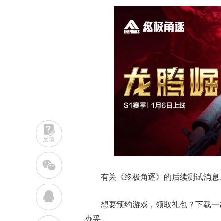
反馈
w
有关
《终极角逐》
的后续测试消息
q
想要预约游戏，领取礼包？下载一
办妥。