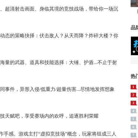
格、超清射击画面、身临其境的竞技战场，带给你一场沉
品
，动态的策略抉择：伏击敌人？从天而降？炸碎大楼？你
海量的武器、道具和技能选择：大锤、护盾...不止于射
热
1
事件，异形入侵/低重力/超量伤害...尽情地发挥想象
2
3
4
竞技天赋吧，享受赛场内的欢呼，追逐胜利荣耀
5
6
作手感。游戏主打“虚拟竞技场”概念，玩家将组成三人
7