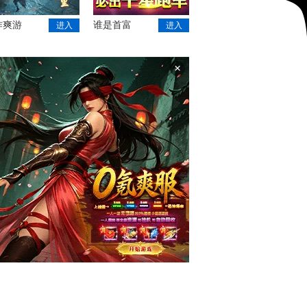
作爽游
谁是首富
进入
进入
×