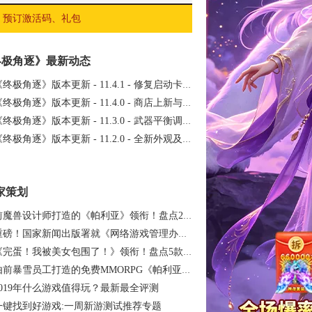
预订激活码、礼包
终极角逐》最新动态
《终极角逐》版本更新 - 11.4.1 - 修复启动卡死问题
《终极角逐》版本更新 - 11.4.0 - 商店上新与电竞赛季激战
《终极角逐》版本更新 - 11.3.0 - 武器平衡调整与活动回归
《终极角逐》版本更新 - 11.2.0 - 全新外观及电竞赛事预告
家策划
前魔兽设计师打造的《帕利亚》领衔！盘点20…
重磅！国家新闻出版署就《网络游戏管理办法…
《完蛋！我被美女包围了！》领衔！盘点5款…
由前暴雪员工打造的免费MMORPG《帕利亚》如…
2019年什么游戏值得玩？最新最全评测
一键找到好游戏:一周新游测试推荐专题