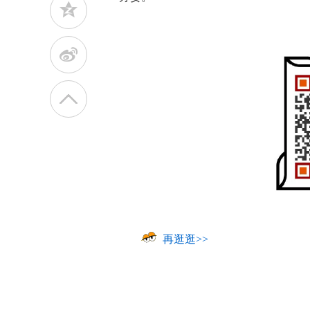
z
t
再逛逛>>