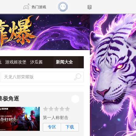
热门游戏
DNF
传奇4
剑网3旗舰版
新天龙八部
玩
游戏姬攻堡
汐瓜酱
新闻大全
自由
诛仙世界
新仙侠5
终极角逐
第一人称射击
专区
下载