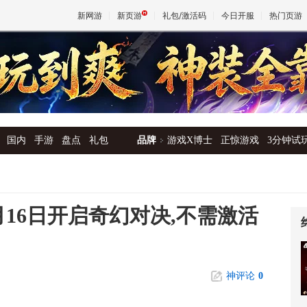
新网游
新页游
礼包/激活码
今日开服
热门页游
魔兽
天堂
国内
手游
盘点
礼包
品牌
游戏X博士
正惊游戏
3分钟试
王权与
16日开启奇幻对决,不需激活
神评论
0