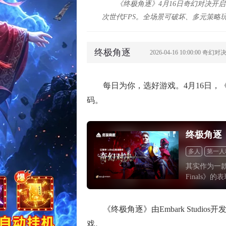
《终极角逐》4月16日奇幻对决开启！无
次世代FPS。全场景可破坏、多元策略
终极角逐
2026-04-16 10:00:00 奇幻对
每日为你，选好游戏。4月16日
码。
终极角逐
多人
第一人
其实作为一款
Finals
在近日掀起一
Studio
自己想要东西，
《终极角逐》由Embark Stud
管它后续能
戏。