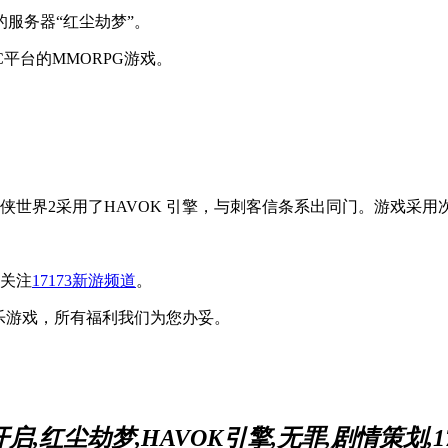
的服务器“红尘劫梦”。
平台的MMORPG游戏。
侠世界2采用了HAVOK 引擎，与刺客信条系出同门。游戏采
关注
17173新游频道
。
乐游戏，所有福利我们为您办妥。
启,红尘劫梦,HAVOK引擎,无罪,剧情策划,17