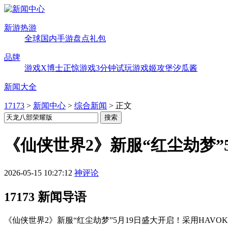
新游热游
全球
国内
手游
盘点
礼包
品牌
游戏X博士
正惊游戏
3分钟试玩
游戏姬攻堡
汐瓜酱
新闻大全
17173
>
新闻中心
>
综合新闻
>
正文
《仙侠世界2》新服“红尘劫梦”
2026-05-15 10:27:12
神评论
17173 新闻导语
《仙侠世界2》新服“红尘劫梦”5月19日盛大开启！采用HA