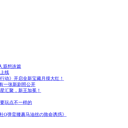
人遐想连篇
日上线
行动》开启全新宝藏月摸大红！
布，另有一张新剧照公开
群星汇聚，新王加冕！
次要玩点不一样的
简杜Q弹蛮腰裹马油丝の致命诱惑》