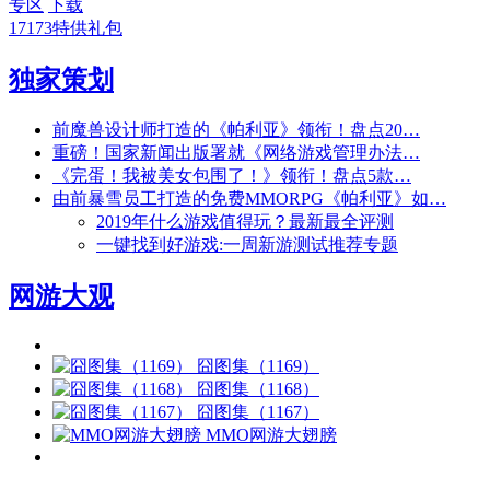
专区
下载
17173特供礼包
独家策划
前魔兽设计师打造的《帕利亚》领衔！盘点20…
重磅！国家新闻出版署就《网络游戏管理办法…
《完蛋！我被美女包围了！》领衔！盘点5款…
由前暴雪员工打造的免费MMORPG《帕利亚》如…
2019年什么游戏值得玩？最新最全评测
一键找到好游戏:一周新游测试推荐专题
网游大观
囧图集（1169）
囧图集（1168）
囧图集（1167）
MMO网游大翅膀