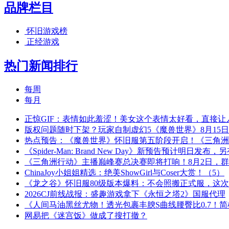
品牌栏目
怀旧游戏榜
正经游戏
热门新闻排行
每周
每月
正惊GIF：表情如此羞涩！美女这个表情太好看，直接让
版权问题随时下架？玩家自制虚幻5《魔兽世界》8月15
热点预告：《魔兽世界》怀旧服第五阶段开启！《三角洲
《Spider-Man: Brand New Day》新预告预计明日发
《三角洲行动》主播巅峰赛总决赛即将打响！8月2日，
ChinaJoy小姐姐精选：绝美ShowGirl与Coser大赏！（5）
《龙之谷》怀旧服80级版本爆料：不会照搬正式服，这
2026CJ前线战报：盛趣游戏拿下《永恒之塔2》国服代理
《人间马油黑丝尤物！透光包裹丰腴S曲线腰臀比0.7！
网易把《迷宫饭》做成了搜打撤？