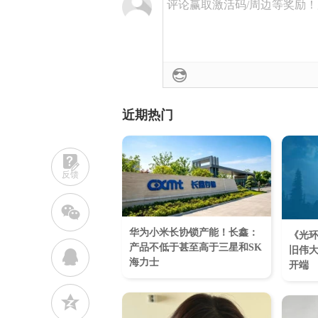
评论赢取激活码/周边等奖励！加群
近期热门
反馈
w
华为小米长协锁产能！长鑫：
《光
产品不低于甚至高于三星和SK
旧伟
q
海力士
开端
z