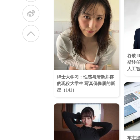
t
谷歌 D
斯转
人工
绅士大学习：性感与清新并存
的现役大学生 写真偶像届的新
星（141）
车主提