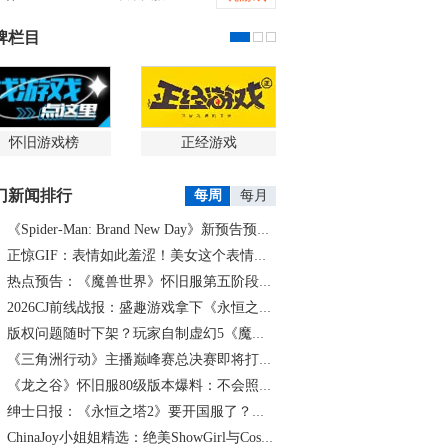
牌栏目
怀旧游戏榜
正经游戏
门新闻排行
每周
每月
《Spider-Man: Brand New Day》新预告预计明日发布，另有一张新剧照公开
正惊GIF：表情如此羞涩！美女这个表情太好看，直接让人遐想连篇
热点预告：《魔兽世界》怀旧服第五阶段开启！《三角洲行动》开启全新宝藏月摸大红！
2026CJ前线战报：盛趣游戏拿下《永恒之塔2》国服代理
版权问题随时下架？玩家自制虚幻5《魔兽世界》8月15日上线
《三角洲行动》主播巅峰赛总决赛即将打响！8月2日，群星汇聚，新王加冕！
《龙之谷》怀旧服80级版本爆料：不会照搬正式服，这次要玩点不一样的
绅士日报：《永恒之塔2》要开国服了？游戏中的涩涩时装抢先看
ChinaJoy小姐姐精选：绝美ShowGirl与Coser大赏！（5）