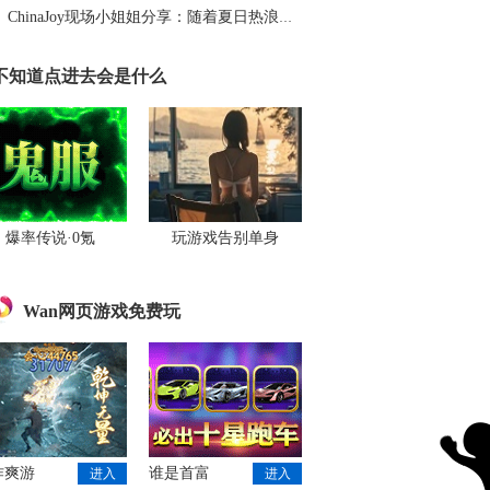
ChinaJoy现场小姐姐分享：随着夏日热浪的滚滚而来（1）
不知道点进去会是什么
爆率传说·0氪
玩游戏告别单身
Wan网页游戏免费玩
作爽游
谁是首富
进入
进入