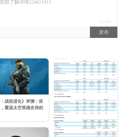
了解详情224611913
0
/2000
发布
环：战役进化》评测：依
大，重温太空英雄史诗的