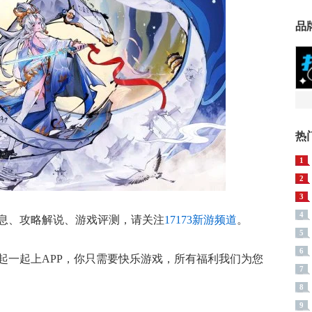
品
热
1
2
3
4
息、攻略解说、游戏评测，请关注
17173新游频道
。
5
6
起一起上APP，你只需要快乐游戏，所有福利我们为您
7
8
9