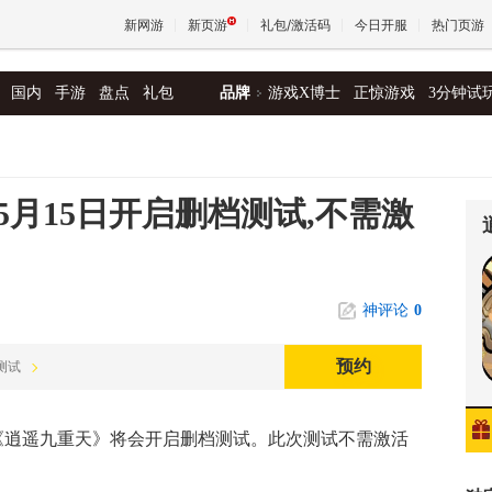
新网游
新页游
礼包/激活码
今日开服
热门页游
国内
手游
盘点
礼包
品牌
游戏X博士
正惊游戏
3分钟试
魔兽
天堂
月15日开启删档测试,不需激
王权与
神评论
0
预约
档测试
，《逍遥九重天》将会开启删档测试。此次测试不需激活