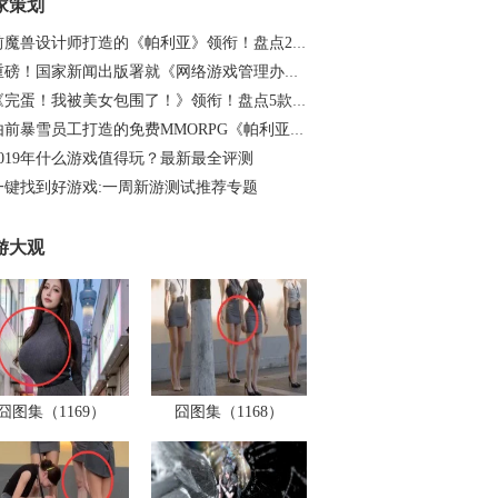
家策划
前魔兽设计师打造的《帕利亚》领衔！盘点20…
重磅！国家新闻出版署就《网络游戏管理办法…
《完蛋！我被美女包围了！》领衔！盘点5款…
由前暴雪员工打造的免费MMORPG《帕利亚》如…
2019年什么游戏值得玩？最新最全评测
一键找到好游戏:一周新游测试推荐专题
游大观
囧图集（1169）
囧图集（1168）