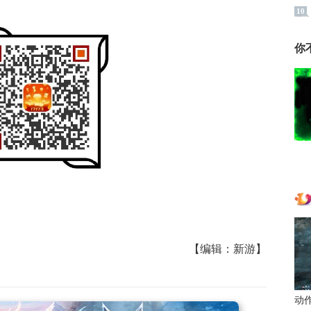
10
你
【编辑：新游】
动