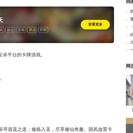
独
天
查看更多
风
修仙
策略
养成
即时
/安卓平台的卡牌游戏。
网
<
，探寻逍遥之道；修炼入圣，尽享修仙奇趣。国风放置卡