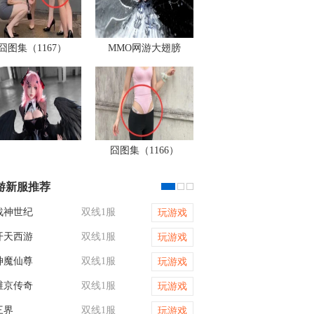
囧图集（1167）
MMO网游大翅膀
囧图集（1166）
游新服推荐
战神世纪
双线1服
传奇世界网页版
玩游戏
开天西游
双线1服
霸者天下
玩游戏
神魔仙尊
双线1服
霸者天下
玩游戏
维京传奇
双线1服
乾坤天地
玩游戏
三界
双线1服
天尊传奇
玩游戏