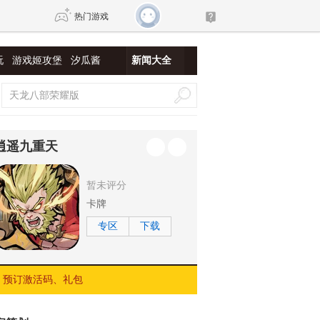
热门游戏
玩
游戏姬攻堡
汐瓜酱
新闻大全
DNF
传奇4
剑网3旗舰版
新天龙八部
逍遥九重天
自由
诛仙世界
新仙侠5
暂未评分
卡牌
专区
下载
预订激活码、礼包