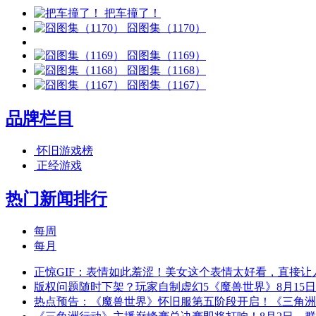
把车撞了！
囧图集（1170）
囧图集（1169）
囧图集（1168）
囧图集（1167）
品牌栏目
怀旧游戏榜
正经游戏
热门新闻排行
每周
每月
正惊GIF：表情如此羞涩！美女这个表情太好看，直接让
版权问题随时下架？玩家自制虚幻5《魔兽世界》8月15
热点预告：《魔兽世界》怀旧服第五阶段开启！《三角洲