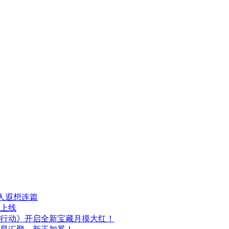
人遐想连篇
日上线
行动》开启全新宝藏月摸大红！