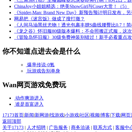
《三角洲行动》主播巅峰赛总决赛即将打响！8月2日，
ChinaJoy小姐姐精选：绝美ShowGirl与Coser大赏！（5）
《Spider-Man: Brand New Day》新预告预计明日发
网易把《迷宫饭》做成了搜打撤？
《人间马油黑丝尤物！透光包裹丰腴S曲线腰臀比0.7！
《龙之谷》怀旧服80级版本爆料：不会照搬正式服，这
《冒险岛怀旧服》30级免费神装别错过！新手必看重点
你不知道点进去会是什么
爆率传说·0氪
玩游戏告别单身
Wan网页游戏免费玩
动作爽游
进入
谁是首富
进入
17173首页
|
新闻
|
新网游
|
找游戏
|
小游戏
|
社区
|
视频
|
博客
|
下载
|
网页
返回顶部
关于17173
|
人才招聘
|
广告服务
|
商务洽谈
|
联系方式
|
客服中