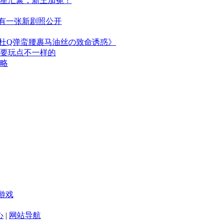
群星汇聚，新王加冕！
布，另有一张新剧照公开
简杜Q弹蛮腰裹马油丝の致命诱惑》
次要玩点不一样的
攻略
游戏
心
|
网站导航