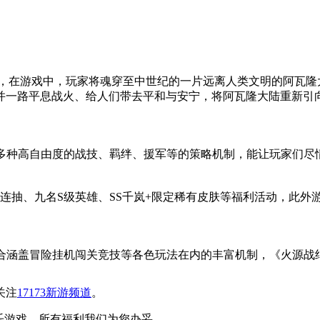
式首发，在游戏中，玩家将魂穿至中世纪的一片远离人类文明的阿瓦
并一路平息战火、给人们带去平和与安宁，将阿瓦隆大陆重新引
上多种高自由度的战技、羁绊、援军等的策略机制，能让玩家们
8连抽、九名S级英雄、SS千岚+限定稀有皮肤等福利活动，此
配合涵盖冒险挂机闯关竞技等各色玩法在内的丰富机制，《火源
关注
17173新游频道
。
乐游戏，所有福利我们为您办妥。