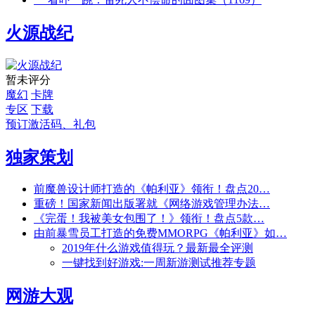
火源战纪
暂未评分
魔幻
卡牌
专区
下载
预订激活码、礼包
独家策划
前魔兽设计师打造的《帕利亚》领衔！盘点20…
重磅！国家新闻出版署就《网络游戏管理办法…
《完蛋！我被美女包围了！》领衔！盘点5款…
由前暴雪员工打造的免费MMORPG《帕利亚》如…
2019年什么游戏值得玩？最新最全评测
一键找到好游戏:一周新游测试推荐专题
网游大观