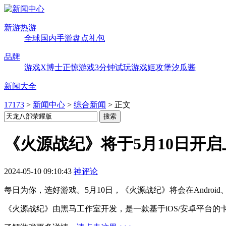
新游热游
全球
国内
手游
盘点
礼包
品牌
游戏X博士
正惊游戏
3分钟试玩
游戏姬攻堡
汐瓜酱
新闻大全
17173
>
新闻中心
>
综合新闻
>
正文
《火源战纪》将于5月10日开
2024-05-10 09:10:43
神评论
每日为你，选好游戏。5月10日，《火源战纪》将会在Androi
《火源战纪》由黑马工作室开发，是一款基于iOS/安卓平台的