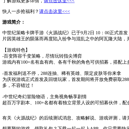
了解游戏更多详情，
请点击这里<<<
快人一步抢福利？
请点击这里<<<
游戏简介：
中世纪策略卡牌手游《火源战纪》已于9月2日 10：00正
片因英雄王的陨落而再度陷入纷争与混乱之中的阿瓦隆大陆，
【游戏特色】
-百变阵容千变策略，尽情玩转指尖博弈
游戏内有100+名有血有肉、各有千秋的角色可供招募，搭配
-首发福利送不停，288连抽、稀有英雄、限定皮肤等你来拿
为庆祝游戏正式首发及回馈玩家，首发期间将开放免费获取28
多，不容错过！
-中世纪奇幻冒险物语，主角视角畅享剧情
超百万字剧本、100+名都有着独立背景人设的可招募伙伴，
有关
《火源战纪》
的后续测试消息、攻略解说、游戏评测，请
想要预约游戏，领取礼包？下载一起一起上APP，你只需要快