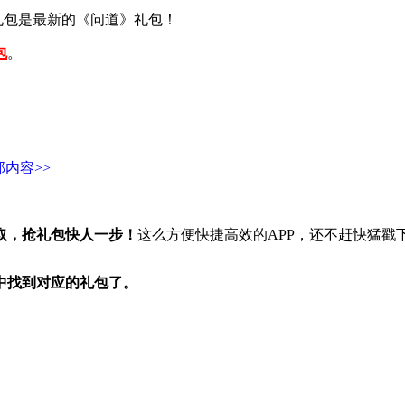
礼包是最新的《问道》礼包！
包
。
内容>>
领取，抢礼包快人一步！
这么方便快捷高效的APP，还不赶快猛戳
当中找到对应的礼包了。