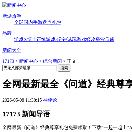
新游热游
全球
国内
手游
盘点
礼包
品牌
游戏X博士
正惊游戏
3分钟试玩
游戏姬攻堡
汐瓜酱
新闻大全
17173
>
新闻中心
>
综合新闻
>
正文
全网最新最全《问道》经典尊
2026-05-08 11:38:15
神评论
17173 新闻导语
全网最新《问道》经典尊享礼包免费领取！下载“一起一起上”