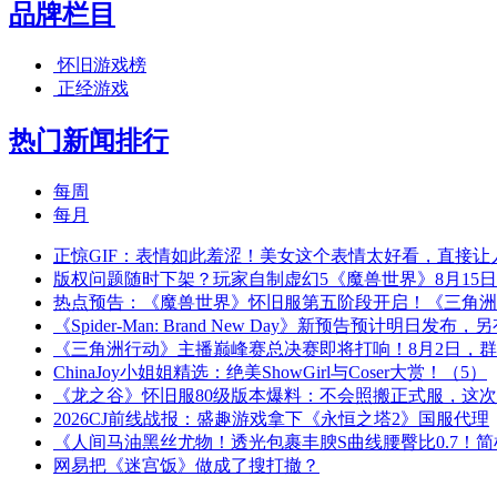
品牌栏目
怀旧游戏榜
正经游戏
热门新闻排行
每周
每月
正惊GIF：表情如此羞涩！美女这个表情太好看，直接让
版权问题随时下架？玩家自制虚幻5《魔兽世界》8月15
热点预告：《魔兽世界》怀旧服第五阶段开启！《三角洲
《Spider-Man: Brand New Day》新预告预计明日发
《三角洲行动》主播巅峰赛总决赛即将打响！8月2日，
ChinaJoy小姐姐精选：绝美ShowGirl与Coser大赏！（5）
《龙之谷》怀旧服80级版本爆料：不会照搬正式服，这
2026CJ前线战报：盛趣游戏拿下《永恒之塔2》国服代理
《人间马油黑丝尤物！透光包裹丰腴S曲线腰臀比0.7！
网易把《迷宫饭》做成了搜打撤？