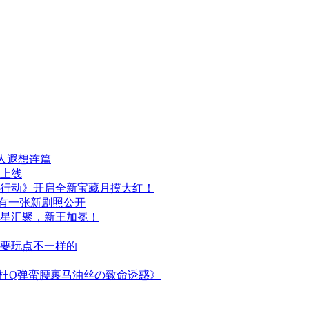
人遐想连篇
日上线
行动》开启全新宝藏月摸大红！
布，另有一张新剧照公开
群星汇聚，新王加冕！
次要玩点不一样的
简杜Q弹蛮腰裹马油丝の致命诱惑》