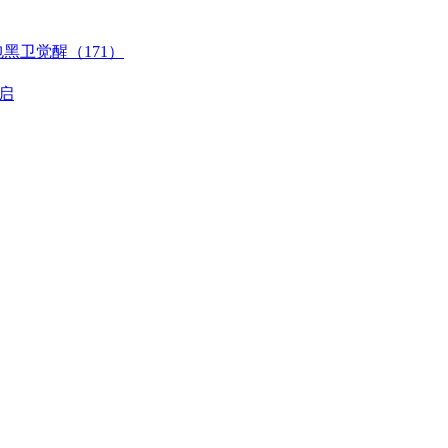
包黑卫觉醒（171）
启