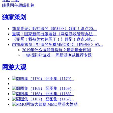
经典丙午超级礼包
独家策划
前魔兽设计师打造的《帕利亚》领衔！盘点20…
重磅！国家新闻出版署就《网络游戏管理办法…
《完蛋！我被美女包围了！》领衔！盘点5款…
由前暴雪员工打造的免费MMORPG《帕利亚》如…
2019年什么游戏值得玩？最新最全评测
一键找到好游戏:一周新游测试推荐专题
网游大观
囧图集（1170）
囧图集（1169）
囧图集（1168）
囧图集（1167）
MMO网游大翅膀