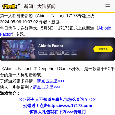
新闻
大陆新闻
第一人称射击新游《Abiotic Factor》17173专题上线
2024-05-06 10:07:02
作者：新游
每日为你，选好游戏。5月6日，17173正式上线新游《
Abiotic
Factor
》专题。
Abiotic Factor
查看更多
90 年代
建造
探索
动作
单人
沉浸式模拟
玩家对战环境
模拟
科幻
基地建设
在线合作
外星人
沙盒
科学
第一人称
制作
开放世界生存制作
冒险
《Abiotic Factor》由Deep Field Games开发，是一款基于PC平
多人
第一人称射击
台的第一人称射击游戏。
了解游戏更多详情，
请点击这里<<<
快人一步抢福利？
请点击这里<<<
游戏简介：
>>> 还有人不知道免费礼包怎么查询？ <<<
别错过！点击https://www.17173.com
惊喜大礼包就在下方>>>传送门