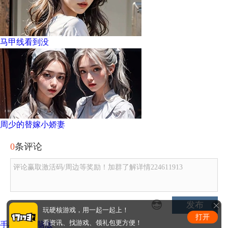
马甲线看到没
周少的替嫁小娇妻
0
条评论
评论赢取激活码/周边等奖励！加群了解详情224611913
发布
玩硬核游戏，用一起一起上！
打开
看资讯、找游戏、领礼包更方便！
手机版
|
电脑版