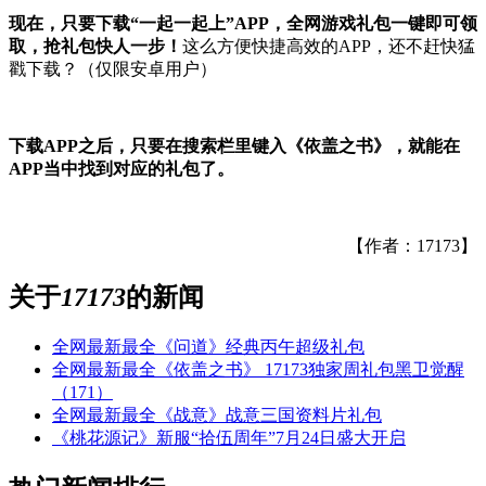
现在，只要下载“一起一起上”APP，全网游戏礼包一键即可领
取，抢礼包快人一步！
这么方便快捷高效的APP，还不赶快猛
戳下载？（仅限安卓用户）
下载APP之后，只要在搜索栏里键入《
依盖之书
》，就能在
APP当中找到对应的礼包了。
【作者：17173】
关于
17173
的新闻
全网最新最全《问道》经典丙午超级礼包
全网最新最全《依盖之书》 17173独家周礼包黑卫觉醒
（171）
全网最新最全《战意》战意三国资料片礼包
《桃花源记》新服“拾伍周年”7月24日盛大开启