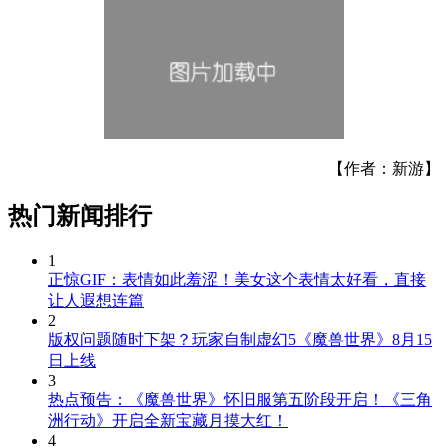
【作者：新游】
热门新闻排行
1
正惊GIF：表情如此羞涩！美女这个表情太好看，直接
让人遐想连篇
2
版权问题随时下架？玩家自制虚幻5《魔兽世界》8月15
日上线
3
热点预告：《魔兽世界》怀旧服第五阶段开启！《三角
洲行动》开启全新宝藏月摸大红！
4