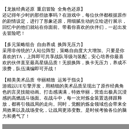
【龙族经典还原 重启冒险 全角色还原】
还记得年少时的那些故事吗？在游戏中，每位伙伴都根据原作
的剧情设定，进行了形象还原，用细腻生动的立绘进行展示，
回忆中的他们就站在你面前。带着你喜欢的伙伴们，一起出发
去冒险吧！
【多元策略组合 自由养成 换阵无压力】
采用非传统的7人站位阵型，策略自由度大大增加。只要是你
喜欢的TA，上阵即可共享战队等级与装配，安心培养你最喜
欢的伙伴直至最高星级品质！无损换阵，换卡无压力，养成不
浪费，队伍满编即可开战！
【精美美术品质 华丽精致 运筹于指尖】
游戏以UE引擎开发，用精细的美术品质呈现出了原作经典角
色的言灵技能动画。打击感满满，特效华丽，营造出极具沉浸
感的高燃战斗场面。在战斗中，每一次对炼金装置选择跟释
放，都将引领战局的走向。同时，觉醒的炼金领域也会带来全
局效果以及战场变化，让战局更添变数。是时候考验各位的脑
力和勇气了！