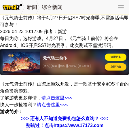
新闻
综合新闻
《元气骑士前传》将于4月27日开启SS7时光赛季,不需激活码即
可参与！
2026-04-23 10:17:09
作者：新游
每日为你，选好游戏。4月27日，《元气骑士前传》将会在
Android、iOS开启SS7时光赛季。此次测试不需激活码。
查看更多
元气骑士前传
动作
像素
地牢
ARPG
多人联机
立即下载
角色扮演
《元气骑士前传》由凉屋游戏开发，是一款基于安卓/iOS平台的
角色扮演游戏。
了解游戏更多详情，
请点击这里<<<
快人一步抢福利？
请点击这里<<<
游戏简介：
>>> 还有人不知道免费礼包怎么查询？ <<<
别错过！点击https://www.17173.com