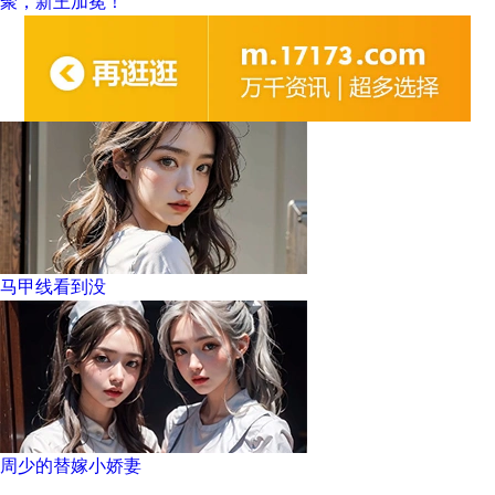
聚，新王加冕！
马甲线看到没
周少的替嫁小娇妻