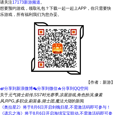
请关注
17173新游频道
。
想要预约游戏，领取礼包？下载一起一起上APP，你只需要快
乐游戏，所有福利我们为您办妥。
【作者：新游】
分享到新浪微博
分享到微信
分享到QQ空间
t
w
z
关于
元气骑士前传,SS7时光赛季,凉屋游戏,角色扮演,像素
风,RPG,多职业,刷装备,骑士团,魔法大陆
的新闻
《奥拉星2》将于8月6日开启剑魄归星,不需激活码即可参与！
《遗忘之海》将于8月6日开启海绵宝宝联动,不需激活码即可参