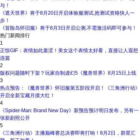
与！
《遮天世界》将于8月20日开启体验服测试,抢测试资格快人一
步！
《冒险岛怀旧服》将于8月3日开启公测,不需激活码即可参与！
热门新闻排行
1
正惊GIF：表情如此羞涩！美女这个表情太好看，直接让人遐想
连篇
2
版权问题随时下架？玩家自制虚幻5《魔兽世界》8月15日上线
3
热点预告：《魔兽世界》怀旧服第五阶段开启！《三角洲行动》
开启全新宝藏月摸大红！
4
《Spider-Man: Brand New Day》新预告预计明日发布，另有一
张新剧照公开
5
《三角洲行动》主播巅峰赛总决赛即将打响！8月2日，群星汇