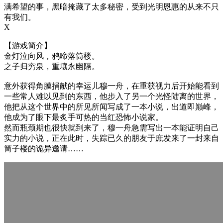
满希望的事，黑暗掩藏了太多秘密，受到光明恩惠的从来不只
有我们。
X
【游戏简介】
金灯泣向风，鸦啼落筒楼。
之子归穷泉，重壤永幽隔。
意外获得角膜捐献的幸运儿穆一舟，在重获视力后开始能看到
一些常人难以见到的东西，他步入了另一个光怪陆离的世界，
他把从这个世界中的所见所闻写成了一本小说，出道即巅峰，
他成为了眼下最炙手可热的当红恐怖小说家。
然而瓶颈期也很快就到来了，穆一舟急需写出一本能证明自己
实力的小说，正在此时，失踪已久的朋友于庶发来了一封来自
筒子楼的诡异邀请……