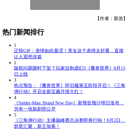
【作者：新游】
热门新闻排行
1
正惊GIF：表情如此羞涩！美女这个表情太好看，直接
让人遐想连篇
2
版权问题随时下架？玩家自制虚幻5《魔兽世界》8月15
日上线
3
热点预告：《魔兽世界》怀旧服第五阶段开启！《三角
洲行动》开启全新宝藏月摸大红！
4
《Spider-Man: Brand New Day》新预告预计明日发布，
另有一张新剧照公开
5
《三角洲行动》主播巅峰赛总决赛即将打响！8月2日，
群星汇聚，新王加冕！