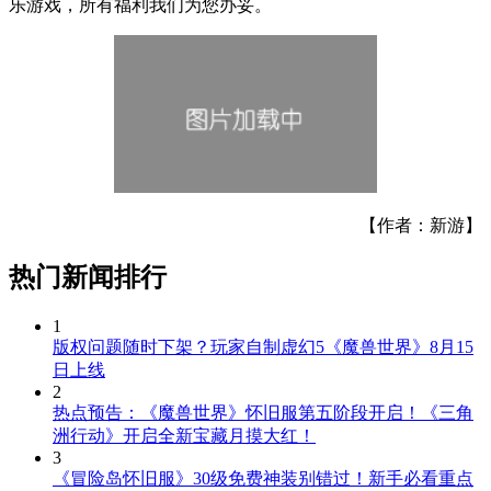
乐游戏，所有福利我们为您办妥。
【作者：新游】
热门新闻排行
1
版权问题随时下架？玩家自制虚幻5《魔兽世界》8月15
日上线
2
热点预告：《魔兽世界》怀旧服第五阶段开启！《三角
洲行动》开启全新宝藏月摸大红！
3
《冒险岛怀旧服》30级免费神装别错过！新手必看重点