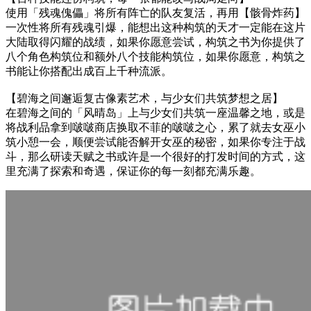
使用「残魂傀儡」将所有阵亡的队友复活，再用【骸骨炸药】
一次性将所有残魂引爆，能想出这种构筑的天才一定能在这片
大陆取得闪耀的战绩，如果你愿意尝试，构筑之书为你提供了
八个角色构筑位和额外八个技能构筑位，如果你愿意，构筑之
书能让你搭配出成百上千种流派。
【碧海之间邂逅复古像素艺术，与少女们共筑梦想之居】
在碧海之间的「风晴岛」上与少女们共筑一座温馨之地，或是
将战利品拿到啵啵商店换取不菲的啵啵之心，累了就去女巫小
筑小憩一会，顺便尝试能否解开女巫的秘密，如果你专注于战
斗，那么研读天赋之书或许是一个很好的打发时间的方式，这
里充满了探索和奇遇，保证你的每一刻都充满乐趣。