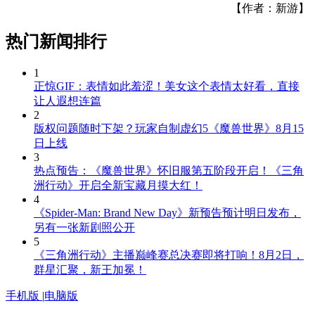
【作者：新游】
热门新闻排行
1
正惊GIF：表情如此羞涩！美女这个表情太好看，直接
让人遐想连篇
2
版权问题随时下架？玩家自制虚幻5《魔兽世界》8月15
日上线
3
热点预告：《魔兽世界》怀旧服第五阶段开启！《三角
洲行动》开启全新宝藏月摸大红！
4
《Spider-Man: Brand New Day》新预告预计明日发布，
另有一张新剧照公开
5
《三角洲行动》主播巅峰赛总决赛即将打响！8月2日，
群星汇聚，新王加冕！
手机版
|
电脑版