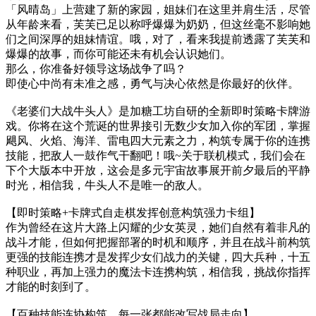
「风晴岛」上营建了新的家园，姐妹们在这里并肩生活，尽管
从年龄来看，芙芙已足以称呼爆爆为奶奶，但这丝毫不影响她
们之间深厚的姐妹情谊。哦，对了，看来我提前透露了芙芙和
爆爆的故事，而你可能还未有机会认识她们。
那么，你准备好领导这场战争了吗？
即使心中尚有未准之感，勇气与决心依然是你最好的伙伴。
《老婆们大战牛头人》是加糖工坊自研的全新即时策略卡牌游
戏。你将在这个荒诞的世界接引无数少女加入你的军团，掌握
飓风、火焰、海洋、雷电四大元素之力，构筑专属于你的连携
技能，把敌人一鼓作气干翻吧！哦~关于联机模式，我们会在
下个大版本中开放，这会是多元宇宙故事展开前夕最后的平静
时光，相信我，牛头人不是唯一的敌人。
【即时策略+卡牌式自走棋发挥创意构筑强力卡组】
作为曾经在这片大路上闪耀的少女英灵，她们自然有着非凡的
战斗才能，但如何把握部署的时机和顺序，并且在战斗前构筑
更强的技能连携才是发挥少女们战力的关键，四大兵种，十五
种职业，再加上强力的魔法卡连携构筑，相信我，挑战你指挥
才能的时刻到了。
【百种技能连协构筑，每一张都能改写战局走向】