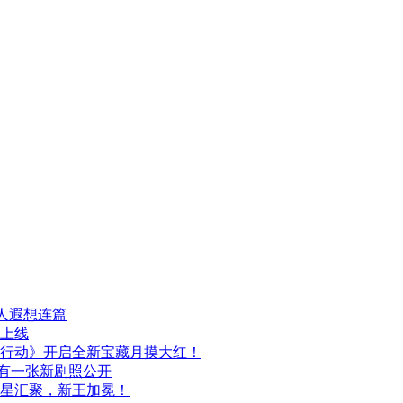
人遐想连篇
日上线
行动》开启全新宝藏月摸大红！
布，另有一张新剧照公开
群星汇聚，新王加冕！