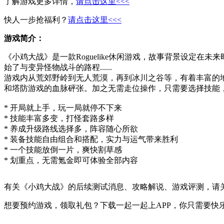
了解游戏更多详情，
请点击这里<<<
快人一步抢福利？
请点击这里<<<
游戏简介：
《小鸡大战》是一款Roguelike休闲游戏，故事背景设定
始了与变异怪物战斗的路程......
游戏内从荒郊野岭到无人荒漠，再到冰川之谷等，有着丰富的
和塔防游戏的血脉砰张。加之无需走位操作，只需要选择技能
* 开局就上手，玩一局就停不下来
* 技能丰富多变，打怪套路多样
* 养成升级路线选择多，阵容随心所欲
* 装备技能自由组合和搭配，实力与运气带来胜利
* 一个技能放倒一片，爽快割草感
* 划重点，无需氪金即可体验全部内容
有关
《小鸡大战》
的后续测试消息、攻略解说、游戏评测，请
想要预约游戏，领取礼包？下载一起一起上APP，你只需要快