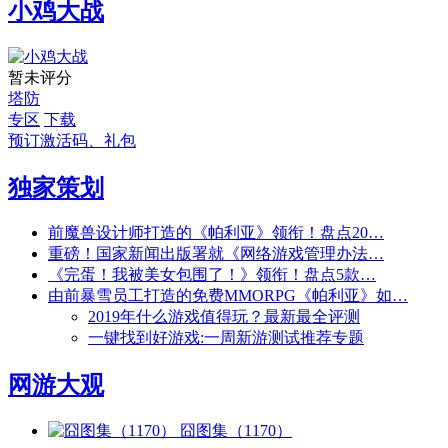
小鸡大战
暂未评分
塔防
专区
下载
预订激活码、礼包
独家策划
前魔兽设计师打造的《帕利亚》领衔！盘点20…
重磅！国家新闻出版署就《网络游戏管理办法…
《完蛋！我被美女包围了！》领衔！盘点5款…
由前暴雪员工打造的免费MMORPG《帕利亚》如…
2019年什么游戏值得玩？最新最全评测
一键找到好游戏:一周新游测试推荐专题
网游大观
囧图集（1170）