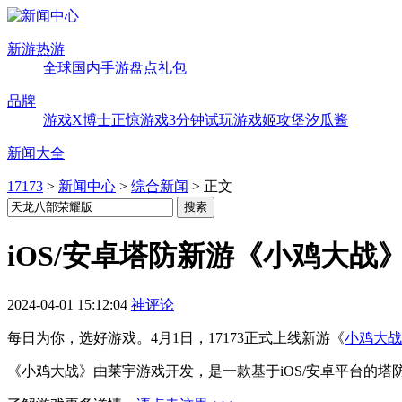
新游热游
全球
国内
手游
盘点
礼包
品牌
游戏X博士
正惊游戏
3分钟试玩
游戏姬攻堡
汐瓜酱
新闻大全
17173
>
新闻中心
>
综合新闻
>
正文
iOS/安卓塔防新游《小鸡大战》
2024-04-01 15:12:04
神评论
每日为你，选好游戏。4月1日，17173正式上线新游《
小鸡大战
《小鸡大战》由莱宇游戏开发，是一款基于iOS/安卓平台的塔