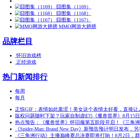
囧图集（1169）
囧图集（1168）
囧图集（1167）
MMO网游大翅膀
品牌栏目
怀旧游戏榜
正经游戏
热门新闻排行
每周
每月
正惊GIF：表情如此羞涩！美女这个表情太好看，直接让
版权问题随时下架？玩家自制虚幻5《魔兽世界》8月15
热点预告：《魔兽世界》怀旧服第五阶段开启！《三角洲
《Spider-Man: Brand New Day》新预告预计明日发
《三角洲行动》主播巅峰赛总决赛即将打响！8月2日，